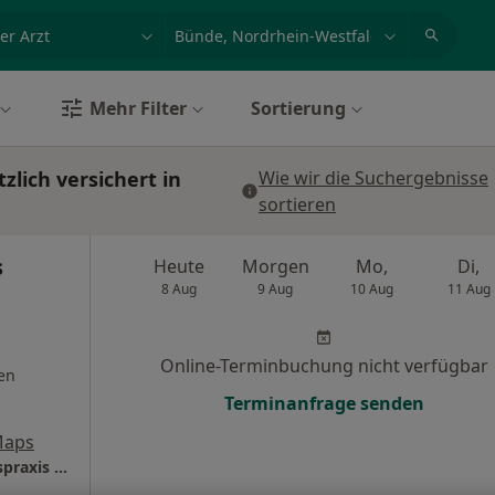
et, Erkrankung, Name
z.B. Berlin
Mehr Filter
Sortierung
zlich versichert in
Wie wir die Suchergebnisse
sortieren
s
Heute
Morgen
Mo,
Di,
8 Aug
9 Aug
10 Aug
11 Aug
Online-Terminbuchung nicht verfügbar
en
Terminanfrage senden
Maps
Hausärztliche - internistische Gemeinschaftspraxis Dres. Armin Plaschke Matthias Hempel u.w.