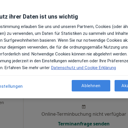
nn
Heute
Morgen
Mo,
Di,
tz ihrer Daten ist uns wichtig
8 Aug
9 Aug
10 Aug
11 Aug
Zustimmung erlauben Sie uns und unseren Partnern, Cookies (oder äh
en
en) zu verwenden, um Daten für Statistiken zu sammeln und Inhalte 
Online-Terminbuchung nicht verfügbar
ren Surfgewohnheiten basieren. Wenn Sie nur notwendige Cookies ak
 nur diejenigen verwenden, die für die ordnungsgemäße Nutzung uns
Terminanfrage senden
erforderlich sind. Notwendige Cookies können nie abgelehnt werden.
ps
mmung jederzeit in den Einstellungen widerrufen oder Ihre Präferenz
en. Erfahren Sie mehr unter
Datenschutz und Cookie Erklärung
Ablehnen
Ak
nstellungen
Heute
Morgen
Mo,
Di,
8 Aug
9 Aug
10 Aug
11 Aug
en
Online-Terminbuchung nicht verfügbar
Terminanfrage senden