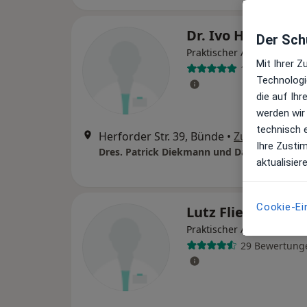
Dr. Ivo Hüttema
Der Schu
Praktischer Arzt
Mit Ihrer 
18 Bewertung
Technologi
die auf Ih
werden wir
technisch 
Herforder Str. 39, Bünde
•
Zu Google Ma
Ihre Zusti
Dres. Patrick Diekmann und Daniel Hense
aktualisier
Cookie-Ei
Lutz Fliege
Praktischer Arzt
29 Bewertung