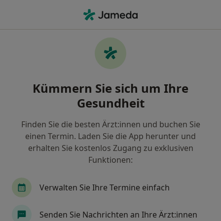
Ha
Praktischer Arzt • Frankfurt-Nord-West, Frankfurt, Hessen
Filter & Sortierung
Zu Google Maps
Praktische Ärzte in Frankfurt, Frankfurt-
Kümmern Sie sich um Ihre
Nord-West
Gesundheit
Wie wir die Suchergebnisse sortieren
Finden Sie die besten Ärzt:innen und buchen Sie
einen Termin. Laden Sie die App herunter und
erhalten Sie kostenlos Zugang zu exklusiven
Funktionen:
Verwalten Sie Ihre Termine einfach
Dr. med. Desiree Grawunder
Senden Sie Nachrichten an Ihre Ärzt:innen
·
Mehr
Praktische Ärztin, Ärztin