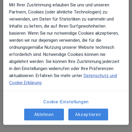
Mit Ihrer Zustimmung erlauben Sie uns und unseren
Terminanfrage senden
Partnern, Cookies (oder ähnliche Technologien) zu
verwenden, um Daten für Statistiken zu sammeln und
Inhalte zu liefern, die auf Ihren Surfgewohnheiten
basieren. Wenn Sie nur notwendige Cookies akzeptieren,
werden wir nur diejenigen verwenden, die für die
ordnungsgemäße Nutzung unserer Website technisch
erforderlich sind. Notwendige Cookies können nie
abgelehnt werden. Sie können Ihre Zustimmung jederzeit
in den Einstellungen widerrufen oder Ihre Präferenzen
Dr. med. Kerstin Höpp
aktualisieren. Erfahren Sie mehr unter
Datenschutz und
Praktische Ärztin, Akupunkteurin
Cookie Erklärung
49 Bewertungen
Cookie-Einstellungen
Wilhelmstr. 30, Wiesbaden
•
Zu Google Maps
Meliva Gelenkzentrum Wiesbaden
Ablehnen
Akzeptieren
Dieser Arzt bzw. diese Ärztin bietet keine Online-Terminbuchung an diesem Standort an.