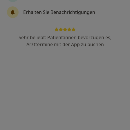
Dr. med. Susanne Brinkmann
Erhalten Sie Benachrichtigungen
·
Mehr
Praktische Ärztin, Akupunkteurin
31 Bewertungen
Sehr beliebt: Patient:innen bevorzugen es,
Adresse
Videosprechstunde
Arzttermine mit der App zu buchen
Mittelstr. 19, Hilden
•
Zu Google Maps
Mesotherapie Hilden - Dr.med. Ute-Susanne Brinkmann, Ärztin
Privatpraxis
Dieser Arzt bzw. diese Ärztin bietet keine Online-Terminbuchung an diesem Standort an.
Terminanfrage senden
Ärzte und Heilberufler verfügbar