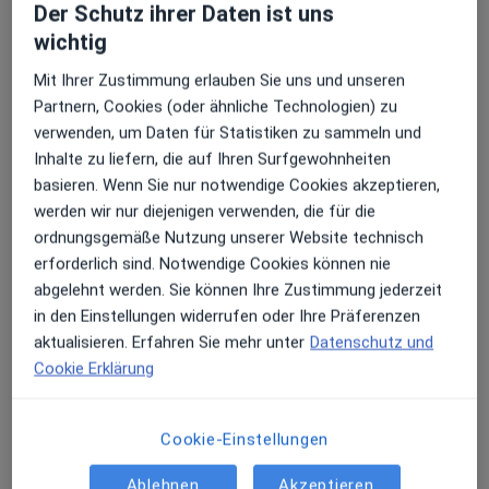
Dieser Arzt bzw. diese Ärztin bietet keine Online-Terminbuchung an diesem Standort an.
Der Schutz ihrer Daten ist uns
wichtig
Terminanfrage senden
Mit Ihrer Zustimmung erlauben Sie uns und unseren
Partnern, Cookies (oder ähnliche Technologien) zu
verwenden, um Daten für Statistiken zu sammeln und
Andere Spezialisten in Ihrer Region
Inhalte zu liefern, die auf Ihren Surfgewohnheiten
basieren. Wenn Sie nur notwendige Cookies akzeptieren,
Im Moment sind keine Plätze mehr frei. Schauen Sie
werden wir nur diejenigen verwenden, die für die
später nach, ob neue Plätze frei sind.
ordnungsgemäße Nutzung unserer Website technisch
erforderlich sind. Notwendige Cookies können nie
abgelehnt werden. Sie können Ihre Zustimmung jederzeit
in den Einstellungen widerrufen oder Ihre Präferenzen
aktualisieren. Erfahren Sie mehr unter
Datenschutz und
Cookie Erklärung
Dr. med. Felicitas Mrochen
Cookie-Einstellungen
·
Mehr
Praktische Ärztin, Ärztin
Ablehnen
Akzeptieren