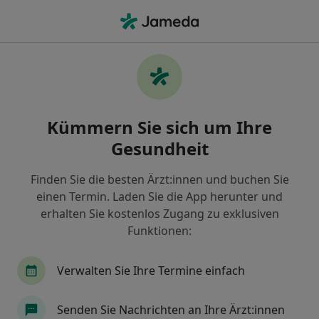
Ha
Praktischer Arzt • Leverkusen, Nordrhein-Westfalen
Filter & Sortierung
Zu Google Maps
Praktischer Arzt in Leverkusen: Termin
Kümmern Sie sich um Ihre
buchen mit jameda
Gesundheit
Finden Sie Praktische Ärzte in Leverkusen und
buchen Sie online ohne zusätzliche Kosten.
Finden Sie die besten Ärzt:innen und buchen Sie
Wie wir die Suchergebnisse sortieren
einen Termin. Laden Sie die App herunter und
erhalten Sie kostenlos Zugang zu exklusiven
Funktionen:
Verwalten Sie Ihre Termine einfach
Senden Sie Nachrichten an Ihre Ärzt:innen