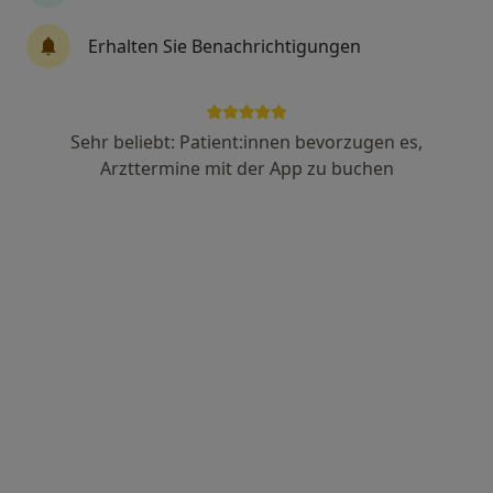
29 Bewertungen
Erhalten Sie Benachrichtigungen
Rheinhäuser Str. 50, Mannheim
•
Zu Google Maps
Praxis Dr.med. Claus Köster Praktischer Arzt
Privatpraxis
Sehr beliebt: Patient:innen bevorzugen es,
Dieser Arzt bzw. diese Ärztin bietet keine Online-Terminbuchung an diesem Standort an.
Arzttermine mit der App zu buchen
Terminanfrage senden
Ärzte und Heilberufler verfügbar
Diese Ärzte und Heilberufler befinden sich
außerhalb von Käfertal, Mannheim, Baden-
Württemberg in Gebieten nahe Ihrer Suche.