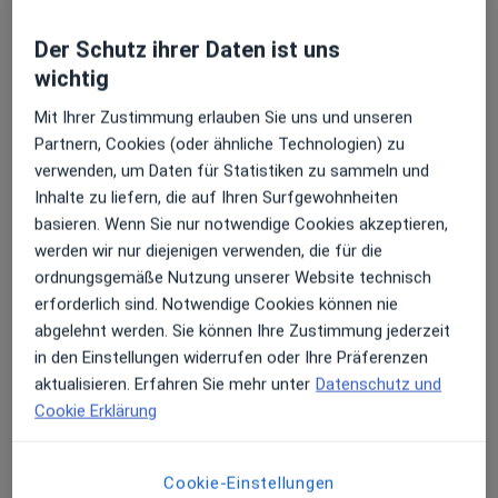
Dieser Arzt bzw. diese Ärztin bietet keine Online-Terminbuchung an diesem Standort an.
Der Schutz ihrer Daten ist uns
Terminanfrage senden
wichtig
Mit Ihrer Zustimmung erlauben Sie uns und unseren
Partnern, Cookies (oder ähnliche Technologien) zu
verwenden, um Daten für Statistiken zu sammeln und
Inhalte zu liefern, die auf Ihren Surfgewohnheiten
basieren. Wenn Sie nur notwendige Cookies akzeptieren,
werden wir nur diejenigen verwenden, die für die
ordnungsgemäße Nutzung unserer Website technisch
erforderlich sind. Notwendige Cookies können nie
Dr. med. Kerstin Höpp
abgelehnt werden. Sie können Ihre Zustimmung jederzeit
Praktische Ärztin, Akupunkteurin
in den Einstellungen widerrufen oder Ihre Präferenzen
49 Bewertungen
aktualisieren. Erfahren Sie mehr unter
Datenschutz und
Cookie Erklärung
Wilhelmstr. 30, Wiesbaden
•
Zu Google Maps
Meliva Gelenkzentrum Wiesbaden
Cookie-Einstellungen
Dieser Arzt bzw. diese Ärztin bietet keine Online-Terminbuchung an diesem Standort an.