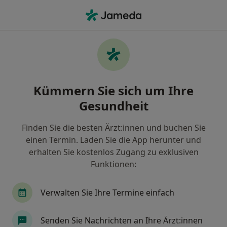
Ha
Praktischer Arzt • Käfertal, Mannheim, Baden-Württemberg
Filter & Sortierung
Zu Google Maps
Praktische Ärzte in Mannheim, Käfertal
Kümmern Sie sich um Ihre
Wie wir die Suchergebnisse sortieren
Gesundheit
Finden Sie die besten Ärzt:innen und buchen Sie
einen Termin. Laden Sie die App herunter und
erhalten Sie kostenlos Zugang zu exklusiven
Funktionen:
Verwalten Sie Ihre Termine einfach
Dr. med. Claus Köster
Praktischer Arzt, Akupunkteur
Senden Sie Nachrichten an Ihre Ärzt:innen