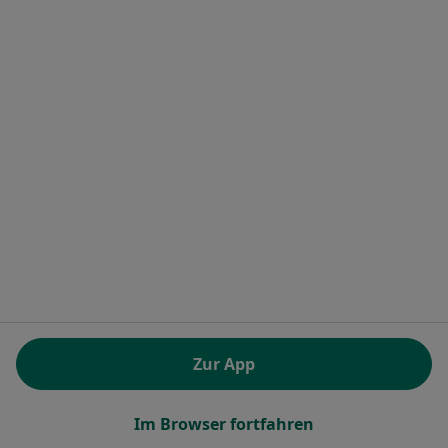
Dr. med. Iris Kramer
·
Mehr
Psychiaterin, Neurologin
Brunecker Str. 26 a, Friedberg
•
Zu Google Maps
Praxis Dr.med. Iris Kramer Fachärztin für Psychiatrie und Psychotherapie
Dieser Arzt bzw. diese Ärztin bietet keine Online-Terminbuchung an diesem Standort an.
Terminanfrage senden
Zur App
Dr. med. Lydia Teufel
Im Browser fortfahren
·
Mehr
Psychiaterin