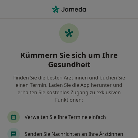
Ha
Psychiater • Aichach, Bayern
Filter & Sortierung
Zu Google Maps
Psychiater in Aichach: Termin buchen mit
Kümmern Sie sich um Ihre
jameda
Gesundheit
Finden Sie Psychiater in Aichach und buchen Sie
online ohne zusätzliche Kosten.
Finden Sie die besten Ärzt:innen und buchen Sie
Wie wir die Suchergebnisse sortieren
einen Termin. Laden Sie die App herunter und
erhalten Sie kostenlos Zugang zu exklusiven
Funktionen:
Verwalten Sie Ihre Termine einfach
Senden Sie Nachrichten an Ihre Ärzt:innen