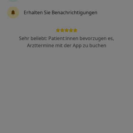
Ira Thon
Erhalten Sie Benachrichtigungen
Psychiaterin, Kinder- und Jugendpsychiaterin und -
·
Mehr
psychotherapeutin
33 Bewertungen
Sehr beliebt: Patient:innen bevorzugen es,
Arzttermine mit der App zu buchen
Arnhofener Str. 43, Aindling
•
Zu Google Maps
Praxis Ira Thon Fachärztin für Kinder- und Jugendpsychiatrie
Dieser Arzt bzw. diese Ärztin bietet keine Online-Terminbuchung an diesem Standort an.
Terminanfrage senden