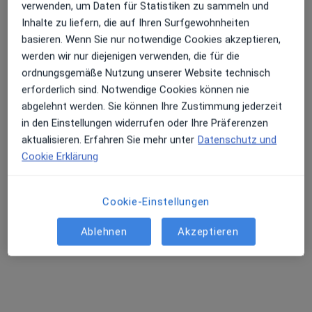
verwenden, um Daten für Statistiken zu sammeln und
Inhalte zu liefern, die auf Ihren Surfgewohnheiten
basieren. Wenn Sie nur notwendige Cookies akzeptieren,
werden wir nur diejenigen verwenden, die für die
Dr. med. Therese Höflich
ordnungsgemäße Nutzung unserer Website technisch
Psychiaterin
erforderlich sind. Notwendige Cookies können nie
55 Bewertungen
abgelehnt werden. Sie können Ihre Zustimmung jederzeit
in den Einstellungen widerrufen oder Ihre Präferenzen
Dieser Arzt bzw. diese Ärztin bietet keine Online-Terminbuchung an diesem Standort an.
aktualisieren. Erfahren Sie mehr unter
Datenschutz und
Cookie Erklärung
Terminanfrage senden
Cookie-Einstellungen
Ablehnen
Akzeptieren