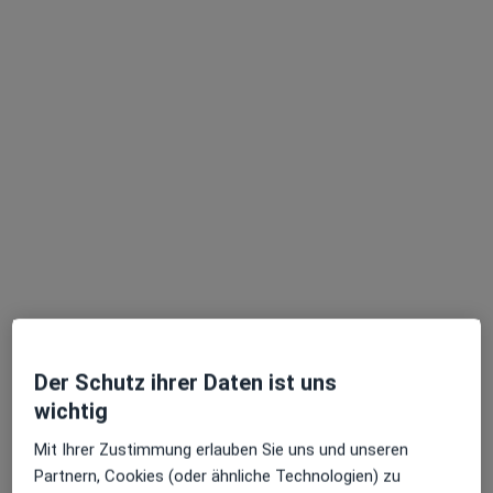
Dr. med. Andreas Philipp Eckert
·
Mehr
Psychiater
376 Bewertungen
Dieser Arzt bzw. diese Ärztin bietet keine Online-Terminbuchung an diesem Standort an.
Terminanfrage senden
Der Schutz ihrer Daten ist uns
wichtig
Mit Ihrer Zustimmung erlauben Sie uns und unseren
Partnern, Cookies (oder ähnliche Technologien) zu