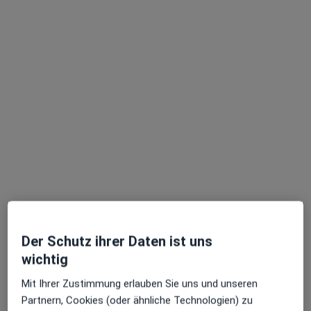
ARGORA Klinik Berlin
Klinik
·
Psychiatrie & Psychotherapie, Psychologie, Psychosomatik
Mehr
108 Bewertungen
Hardenbergstr. 9A, Berlin
•
Zu Google Maps
ARGORA Klinik Berlin
Der Schutz ihrer Daten ist uns
Dr. med. Frederic von
Nettelbladt
wichtig
Psychiater
Mit Ihrer Zustimmung erlauben Sie uns und unseren
Keine Online-Terminbuchung über jameda verfügbar
Partnern, Cookies (oder ähnliche Technologien) zu