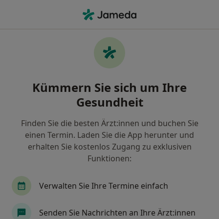
Ha
Psychiater • Bezirk Spandau, Berlin, Berlin
Filter & Sortierung
Zu Google Maps
Psychiater in Berlin, Bezirk Spandau
Kümmern Sie sich um Ihre
Wie wir die Suchergebnisse sortieren
Gesundheit
Finden Sie die besten Ärzt:innen und buchen Sie
einen Termin. Laden Sie die App herunter und
erhalten Sie kostenlos Zugang zu exklusiven
Funktionen:
Verwalten Sie Ihre Termine einfach
Anzeige
Prof. Dr. med. Jürgen Staedt
Senden Sie Nachrichten an Ihre Ärzt:innen