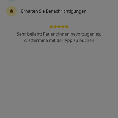
Psychiater, Ärztlicher Psychotherapeut, Schlafmediziner
183 Bewertungen
Erhalten Sie Benachrichtigungen
Knesebeckstr. 32, Berlin
•
Zu Google Maps
Praxis Prof.Dr.med. Jürgen Staedt Facharzt für Psychiatrie und Psychotherapie
Sehr beliebt: Patient:innen bevorzugen es,
Privatpraxis
Arzttermine mit der App zu buchen
Dieser Arzt bzw. diese Ärztin bietet keine Online-Terminbuchung an diesem Standort an.
Terminanfrage senden
Anzeige