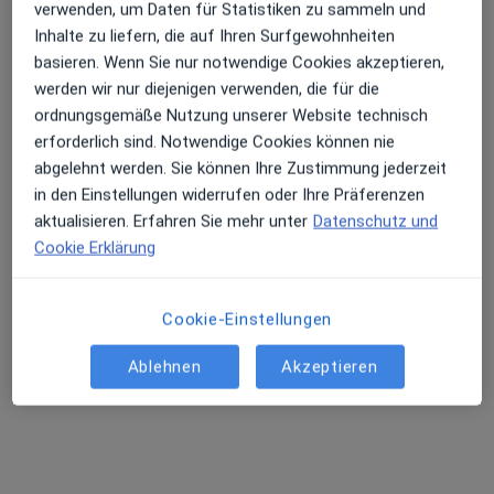
verwenden, um Daten für Statistiken zu sammeln und
Profil anzeigen
Inhalte zu liefern, die auf Ihren Surfgewohnheiten
basieren. Wenn Sie nur notwendige Cookies akzeptieren,
werden wir nur diejenigen verwenden, die für die
Videosprechstunde verfügbar
ordnungsgemäße Nutzung unserer Website technisch
erforderlich sind. Notwendige Cookies können nie
In Ihrer Nähe sind derzeit keine Ärzte oder
abgelehnt werden. Sie können Ihre Zustimmung jederzeit
Heilberufler für Termine vor Ort verfügbar. Buchen
in den Einstellungen widerrufen oder Ihre Präferenzen
Sie stattdessen eine Videosprechstunde
aktualisieren. Erfahren Sie mehr unter
Datenschutz und
Cookie Erklärung
Cookie-Einstellungen
Ablehnen
Akzeptieren
Dr. med. Andreas Philipp Eckert
·
Mehr
Psychiater
376 Bewertungen