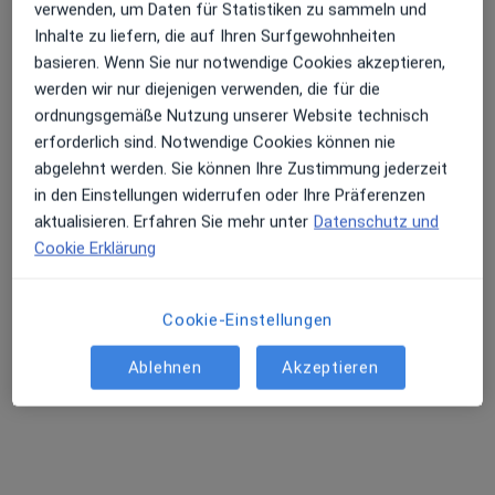
verwenden, um Daten für Statistiken zu sammeln und
Inhalte zu liefern, die auf Ihren Surfgewohnheiten
basieren. Wenn Sie nur notwendige Cookies akzeptieren,
werden wir nur diejenigen verwenden, die für die
ordnungsgemäße Nutzung unserer Website technisch
erforderlich sind. Notwendige Cookies können nie
Dr. med. Therese Höflich
abgelehnt werden. Sie können Ihre Zustimmung jederzeit
in den Einstellungen widerrufen oder Ihre Präferenzen
Psychiaterin
aktualisieren. Erfahren Sie mehr unter
Datenschutz und
55 Bewertungen
Cookie Erklärung
Dieser Arzt bzw. diese Ärztin bietet keine Online-Terminbuchung an diesem Standort an.
Cookie-Einstellungen
Terminanfrage senden
Ablehnen
Akzeptieren