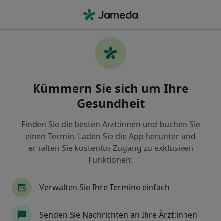
Ha
Psychiater • Sölde, Dortmund, Nordrhein-Westfalen
Filter & Sortierung
Zu Google Maps
Psychiater in Dortmund, Sölde
Kümmern Sie sich um Ihre
Wie wir die Suchergebnisse sortieren
Gesundheit
Finden Sie die besten Ärzt:innen und buchen Sie
einen Termin. Laden Sie die App herunter und
erhalten Sie kostenlos Zugang zu exklusiven
Funktionen:
Verwalten Sie Ihre Termine einfach
Dr. med. Nikola Ljubic
Psychiater, Ärztlicher Psychotherapeut
Senden Sie Nachrichten an Ihre Ärzt:innen