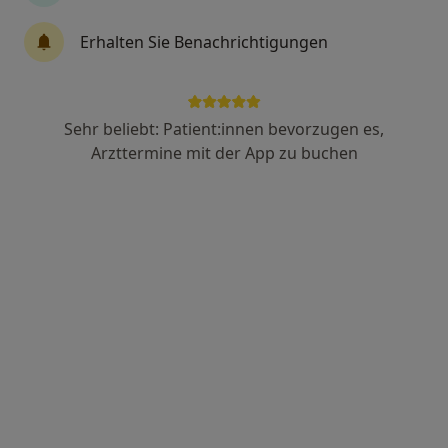
3 Bewertungen
Erhalten Sie Benachrichtigungen
Marsbruchstr. 179, Dortmund
•
Zu Google Maps
LWL-Klinik Dortmund Abt. Allgem. Psychiatrie I
Dieser Arzt bzw. diese Ärztin bietet keine Online-Terminbuchung an diesem Standort an.
Sehr beliebt: Patient:innen bevorzugen es,
Arzttermine mit der App zu buchen
Terminanfrage senden
St.-Johannes-Hospital Abt.
Psychosomatische Medizin und
Psychotherapie