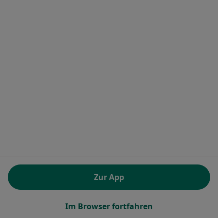
LWL-Klinik Dortmund
Klinik
·
Ergotherapie, Psychiatrie & Psychotherapie, Physiotherapie
Mehr
28 Bewertungen
Marsbruchstr. 179, Dortmund
•
Zu Google Maps
LWL-Klinik Dortmund
Keine Online-Terminbuchung über jameda verfügbar
Profil anzeigen
Zur App
Im Browser fortfahren