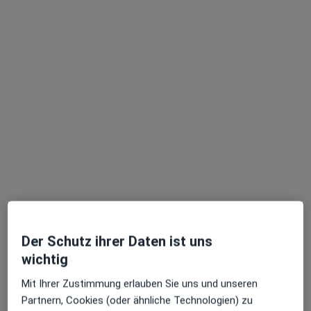
Sie stattdessen eine Videosprechstunde
Dr. med. Andreas Philipp Eckert
·
Mehr
Psychiater
376 Bewertungen
Dieser Arzt bzw. diese Ärztin bietet keine Online-Terminbuchung an diesem Standort an.
Der Schutz ihrer Daten ist uns
wichtig
Terminanfrage senden
Mit Ihrer Zustimmung erlauben Sie uns und unseren
Partnern, Cookies (oder ähnliche Technologien) zu