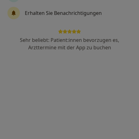
Anzeige
Erhalten Sie Benachrichtigungen
Dr. med. Frederic von Nettelbladt
·
Mehr
Psychiater
3 Bewertungen
Sehr beliebt: Patient:innen bevorzugen es,
Arzttermine mit der App zu buchen
Hardenbergstr. 9A, Berlin
•
Zu Google Maps
ARGORA Klinik Berlin
Dieser Arzt bzw. diese Ärztin bietet keine Online-Terminbuchung an diesem Standort an.
Terminanfrage senden