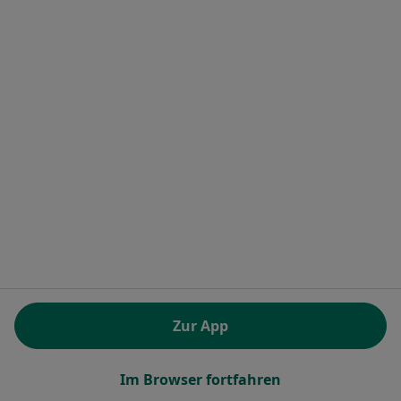
Prof. Dr. med. Stefan Röpke
Psychiater
Hindenburgdamm 30, Berlin
•
Zu Google Maps
Campus Benjamin Franklin CharitéCentrum 15 Klinik für Psychiatrie und Psychotherapie
Dieser Arzt bzw. diese Ärztin bietet keine Online-Terminbuchung an diesem Standort an.
Terminanfrage senden
Zur App
Im Browser fortfahren