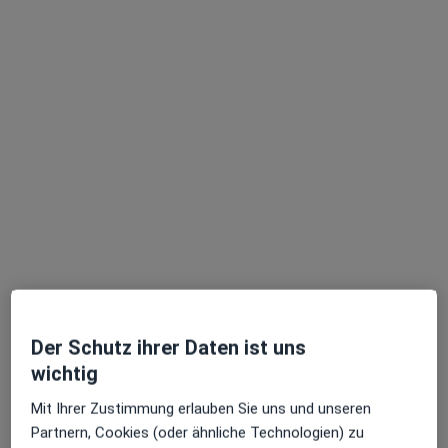
Stephan Foerder
Psychiater, Neurologe, Ärztlicher Psychotherapeut
1 Bewertung
Heerstr. 2, Berlin
•
Zu Google Maps
Privatpraxis für Einzel- und Paartherapie, Psychiater, Psychotherapeut
Dieser Arzt bzw. diese Ärztin bietet keine Online-Terminbuchung an diesem Standort an.
Der Schutz ihrer Daten ist uns
wichtig
Terminanfrage senden
Mit Ihrer Zustimmung erlauben Sie uns und unseren
Partnern, Cookies (oder ähnliche Technologien) zu