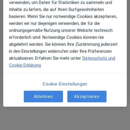
verwenden, um Daten für Statistiken zu sammeln und
Inhalte zu liefern, die auf Ihren Surfgewohnheiten
basieren. Wenn Sie nur notwendige Cookies akzeptieren,
werden wir nur diejenigen verwenden, die für die
ordnungsgemäße Nutzung unserer Website technisch
erforderlich sind. Notwendige Cookies können nie
Dr. med. Arne Kuhlmei
abgelehnt werden. Sie können Ihre Zustimmung jederzeit
in den Einstellungen widerrufen oder Ihre Präferenzen
·
Mehr
Psychiater
aktualisieren. Erfahren Sie mehr unter
Datenschutz und
76 Bewertungen
Cookie Erklärung
Nonnendammallee 98, Berlin
•
Zu Google Maps
Praxis Dr. Arne Kuhlmei Facharzt für Psychiatrie und Psychotherapie
Cookie-Einstellungen
Dieser Arzt bzw. diese Ärztin bietet keine Online-Terminbuchung an diesem Standort an.
Ablehnen
Akzeptieren
Terminanfrage senden