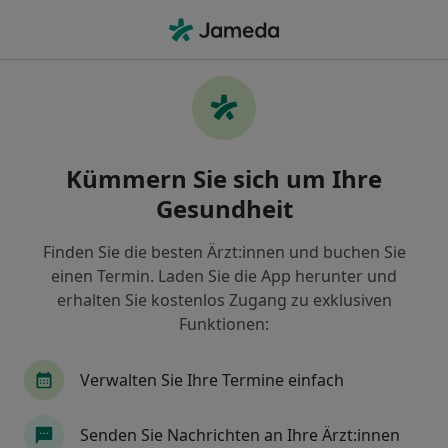
Ha
Psychiater • Falkensee, Brandenburg
Filter & Sortierung
Zu Google Maps
Psychiater in Falkensee: Termin buchen
Kümmern Sie sich um Ihre
mit jameda
Gesundheit
Finden Sie Psychiater in Falkensee und buchen Sie
online ohne zusätzliche Kosten.
Finden Sie die besten Ärzt:innen und buchen Sie
Wie wir die Suchergebnisse sortieren
einen Termin. Laden Sie die App herunter und
erhalten Sie kostenlos Zugang zu exklusiven
Funktionen:
Verwalten Sie Ihre Termine einfach
Senden Sie Nachrichten an Ihre Ärzt:innen