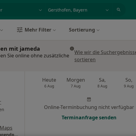
et, Erkrankung, Name
z.B. Berlin
Mehr Filter
Sortierung
hen mit jameda
Wie wir die Suchergebniss
en Sie online ohne zusätzliche
sortieren
Heute
Morgen
Sa,
So,
6 Aug
7 Aug
8 Aug
9 Aug
r
Online-Terminbuchung nicht verfügbar
en
Terminanfrage senden
 Maps
Praxis Ira Thon Fachärztin für Kinder- und Jugendpsychiatrie