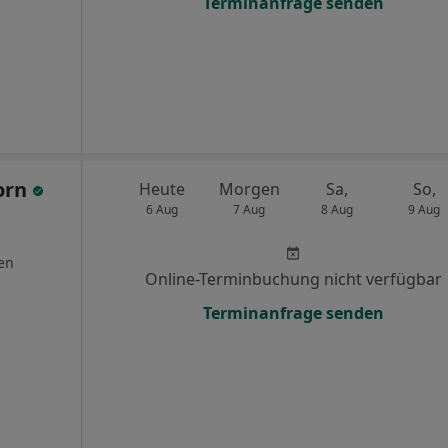
Terminanfrage senden
horn
Heute
Morgen
Sa,
So,
6 Aug
7 Aug
8 Aug
9 Aug
en
Online-Terminbuchung nicht verfügbar
Terminanfrage senden