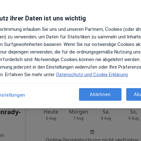
tz ihrer Daten ist uns wichtig
Zustimmung erlauben Sie uns und unseren Partnern, Cookies (oder äh
Heute
Morgen
Sa,
So,
en) zu verwenden, um Daten für Statistiken zu sammeln und Inhalte 
6 Aug
7 Aug
8 Aug
9 Aug
ren Surfgewohnheiten basieren. Wenn Sie nur notwendige Cookies ak
 nur diejenigen verwenden, die für die ordnungsgemäße Nutzung uns
en
Online-Terminbuchung nicht verfügbar
erforderlich sind. Notwendige Cookies können nie abgelehnt werden.
mmung jederzeit in den Einstellungen widerrufen oder Ihre Präferenz
Terminanfrage senden
en. Erfahren Sie mehr unter
Datenschutz und Cookie Erklärung
gle
Praxis Dr.med. Cordula Tiltscher Fachärztin für Psychatrie und Psychotherapie
Ablehnen
Ak
nstellungen
onrady-
Heute
Morgen
Sa,
So,
6 Aug
7 Aug
8 Aug
9 Aug
en
Online-Terminbuchung nicht verfügbar