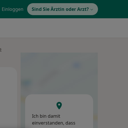
Einloggen
Sind Sie Ärztin oder Arzt?
e
Mo,
Di,
Mi,
10 Aug
11 Aug
12 Aug
Ich bin damit
einverstanden, dass