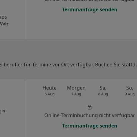
Terminanfrage senden
aps
Walz
eilberufler für Termine vor Ort verfügbar. Buchen Sie statt
Heute
Morgen
Sa,
So,
6 Aug
7 Aug
8 Aug
9 Aug
gen
Online-Terminbuchung nicht verfügbar
Terminanfrage senden