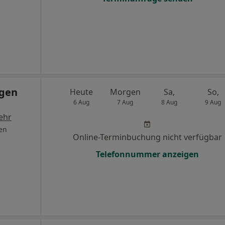
rgen
Heute
Morgen
Sa,
So,
6 Aug
7 Aug
8 Aug
9 Aug
ehr
en
Online-Terminbuchung nicht verfügbar
Telefonnummer anzeigen