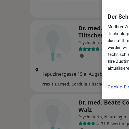
Der Schu
Dr. med. Cordula
Mit Ihrer 
Technologi
Tiltscher
die auf Ih
·
Mehr
Psychiaterin
werden wir
46 Bewertung
technisch 
Ihre Zusti
aktualisier
Zu Goo
Kapuzinergasse 15 a, Augsburg
•
Maps
Cookie-Ei
Dr. med. Beate C
Walz
Psychiaterin, Neurologin
71 Bewertung