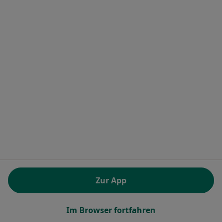
Dr. med. Jan Bierlink
·
Mehr
Psychiater
Buchholzer Str. 10, Hannover
•
Zu Google Maps
Praxis Dr.med. Jan Bierlink Arzt für Psychotherapie
Dieser Arzt bzw. diese Ärztin bietet keine Online-Terminbuchung an diesem Standort an.
Terminanfrage senden
Zur App
Im Browser fortfahren