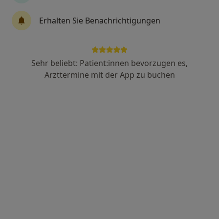
Dr. med. Frank Wassmuth
Erhalten Sie Benachrichtigungen
Psychiater, Neurologe
26 Bewertungen
Sehr beliebt: Patient:innen bevorzugen es,
Neues Haus 3, Hannover
•
Zu Google Maps
Arzttermine mit der App zu buchen
Psychotherapeutische Praxis Dr. Frank Wassmuth Facharzt für Psychiatrie und Psychotherapie
Privatpraxis
Dieser Arzt bzw. diese Ärztin bietet keine Online-Terminbuchung an diesem Standort an.
Terminanfrage senden