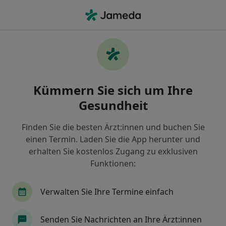
Ha
Psychiater • Isernhagen, Niedersachsen
Filter & Sortierung
Zu Google Maps
Psychiater in Isernhagen: Termin buchen
Kümmern Sie sich um Ihre
mit jameda
Gesundheit
Finden Sie Psychiater in Isernhagen und buchen Sie
online ohne zusätzliche Kosten.
Finden Sie die besten Ärzt:innen und buchen Sie
Wie wir die Suchergebnisse sortieren
einen Termin. Laden Sie die App herunter und
erhalten Sie kostenlos Zugang zu exklusiven
Funktionen:
Verwalten Sie Ihre Termine einfach
Senden Sie Nachrichten an Ihre Ärzt:innen