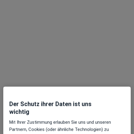
Heilberufler für Termine vor Ort verfügbar. Buchen
Sie stattdessen eine Videosprechstunde
Dr. med. Andreas Philipp Eckert
·
Mehr
Psychiater
376 Bewertungen
Dieser Arzt bzw. diese Ärztin bietet keine Online-Terminbuchung an diesem Standort an.
Der Schutz ihrer Daten ist uns
wichtig
Terminanfrage senden
Mit Ihrer Zustimmung erlauben Sie uns und unseren
Partnern, Cookies (oder ähnliche Technologien) zu