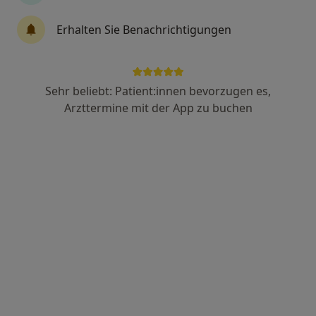
Adula-Klinik
Erhalten Sie Benachrichtigungen
Klinik
Suchterkrankungen, Psychiatrie & Psychotherapie,
Psychosomatik
18 Bewertungen
Sehr beliebt: Patient:innen bevorzugen es,
Arzttermine mit der App zu buchen
In der Leite 6, Oberstdorf
•
Zu Google Maps
Adula-Klinik
Keine Online-Terminbuchung über jameda verfügbar
Profil anzeigen