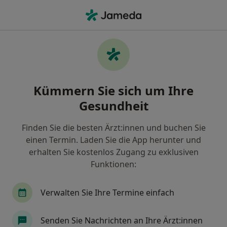
Ha
Psychiater • Oberstdorf, Bayern
Filter & Sortierung
Zu Google Maps
Psychiater in Oberstdorf: Termin buchen
Kümmern Sie sich um Ihre
mit jameda
Gesundheit
Finden Sie Psychiater in Oberstdorf und buchen Sie
online ohne zusätzliche Kosten.
Finden Sie die besten Ärzt:innen und buchen Sie
Wie wir die Suchergebnisse sortieren
einen Termin. Laden Sie die App herunter und
erhalten Sie kostenlos Zugang zu exklusiven
Funktionen:
Verwalten Sie Ihre Termine einfach
Senden Sie Nachrichten an Ihre Ärzt:innen