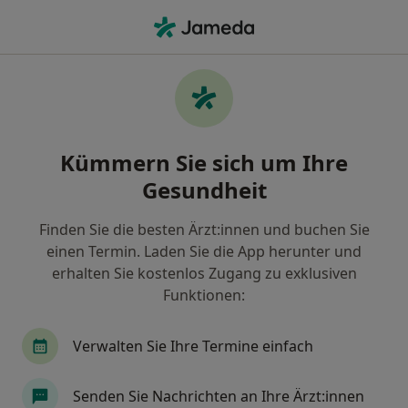
Ha
Psychiater • Osnabrück, Niedersachsen
Filter & Sortierung
• 1
Zu Google Map
Empfohlene Psychiater für Gesetzlich
Kümmern Sie sich um Ihre
versichert in Osnabrück
Gesundheit
Wie wir die Suchergebnisse sortieren
Finden Sie die besten Ärzt:innen und buchen Sie
einen Termin. Laden Sie die App herunter und
erhalten Sie kostenlos Zugang zu exklusiven
Funktionen:
Verwalten Sie Ihre Termine einfach
Dr. med. Ralph Lübbe
Senden Sie Nachrichten an Ihre Ärzt:innen
·
Mehr
Psychiater, Neurologe, Nervenheilkunde