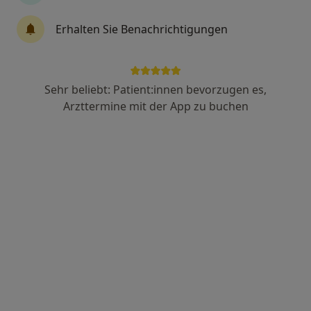
33 Bewertungen
Erhalten Sie Benachrichtigungen
Lotter Str. 13a, Osnabrück
•
Zu Google Maps
Praxis Dr.med. Ralph Lübbe Facharzt für Neurologie und Psychiatrie
Sehr beliebt: Patient:innen bevorzugen es,
Dieser Arzt bzw. diese Ärztin bietet keine Online-Terminbuchung an diesem Standort an.
Arzttermine mit der App zu buchen
Terminanfrage senden
Sascha Riepenhoff
·
Mehr
Psychiater