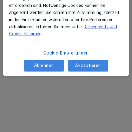
Dr. med. Christian Schmiegelt
erforderlich sind. Notwendige Cookies können nie
·
Mehr
Psychiater, Neurologe
abgelehnt werden. Sie können Ihre Zustimmung jederzeit
73 Bewertungen
in den Einstellungen widerrufen oder Ihre Präferenzen
aktualisieren. Erfahren Sie mehr unter
Datenschutz und
Cookie Erklärung
Dieser Arzt bzw. diese Ärztin bietet keine Online-Terminbuchung an diesem Standort an.
Terminanfrage senden
Cookie-Einstellungen
Ablehnen
Akzeptieren
Dr. med. Julia Bender
Psychiaterin
28 Bewertungen