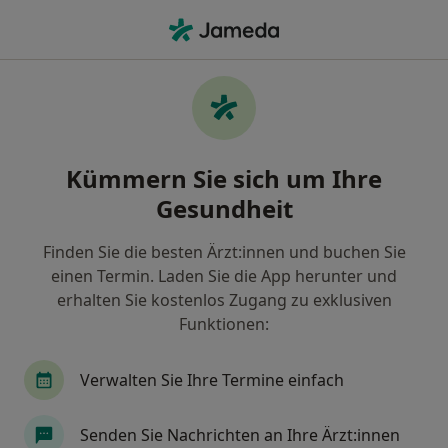
Ha
Psychiater • Putbus, Mecklenburg-Vorpommern
Filter & Sortierung
• 1
Zu Google Map
Empfohlene Psychiater für Privat
Kümmern Sie sich um Ihre
versichert in Putbus
Gesundheit
Wie wir die Suchergebnisse sortieren
Finden Sie die besten Ärzt:innen und buchen Sie
einen Termin. Laden Sie die App herunter und
erhalten Sie kostenlos Zugang zu exklusiven
Funktionen:
Verwalten Sie Ihre Termine einfach
Dr. med. Frank Ingwersen
Senden Sie Nachrichten an Ihre Ärzt:innen
Psychiater