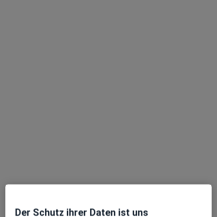
·
Mehr
Psychiaterin
Zu Google
Klünderberg 17 b, Ostseebad Binz
•
Maps
Praxis Natalia Sokolowska Ärztin für Psychotherapie
Dieser Arzt bzw. diese Ärztin bietet keine Online-Terminbuchung an diesem Standort an.
Terminanfrage senden
Videosprechstunde verfügbar
In Ihrer Nähe sind derzeit keine Ärzte oder
Heilberufler für Termine vor Ort verfügbar. Buchen
Sie stattdessen eine Videosprechstunde
Der Schutz ihrer Daten ist uns