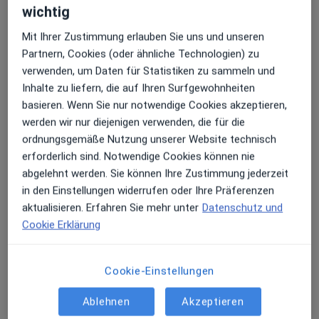
wichtig
Mit Ihrer Zustimmung erlauben Sie uns und unseren
Partnern, Cookies (oder ähnliche Technologien) zu
Dr. med. Andreas Philipp Eckert
verwenden, um Daten für Statistiken zu sammeln und
·
Mehr
Psychiater
Inhalte zu liefern, die auf Ihren Surfgewohnheiten
377 Bewertungen
basieren. Wenn Sie nur notwendige Cookies akzeptieren,
werden wir nur diejenigen verwenden, die für die
Dieser Arzt bzw. diese Ärztin bietet keine Online-Terminbuchung an diesem Standort an.
ordnungsgemäße Nutzung unserer Website technisch
erforderlich sind. Notwendige Cookies können nie
Terminanfrage senden
abgelehnt werden. Sie können Ihre Zustimmung jederzeit
in den Einstellungen widerrufen oder Ihre Präferenzen
aktualisieren. Erfahren Sie mehr unter
Datenschutz und
Cookie Erklärung
Cookie-Einstellungen
Ablehnen
Akzeptieren