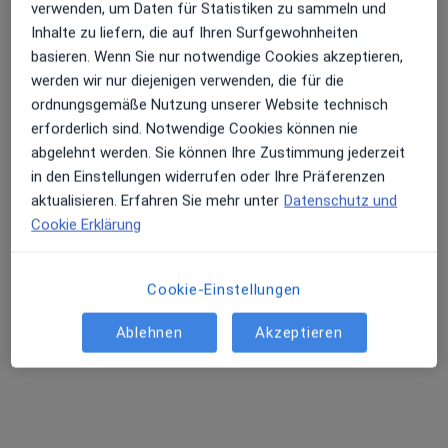
verwenden, um Daten für Statistiken zu sammeln und
Inhalte zu liefern, die auf Ihren Surfgewohnheiten
basieren. Wenn Sie nur notwendige Cookies akzeptieren,
werden wir nur diejenigen verwenden, die für die
ordnungsgemäße Nutzung unserer Website technisch
erforderlich sind. Notwendige Cookies können nie
abgelehnt werden. Sie können Ihre Zustimmung jederzeit
Dr. med. Therese Höflich
in den Einstellungen widerrufen oder Ihre Präferenzen
Psychiaterin
aktualisieren. Erfahren Sie mehr unter
Datenschutz und
55 Bewertungen
Cookie Erklärung
Dieser Arzt bzw. diese Ärztin bietet keine Online-Terminbuchung an diesem Standort an.
Cookie-Einstellungen
Terminanfrage senden
Ablehnen
Akzeptieren