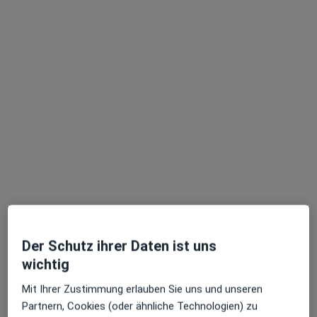
Heilberufler für Termine vor Ort verfügbar. Buchen
Sie stattdessen eine Videosprechstunde
Dr. med. Andreas Philipp Eckert
·
Mehr
Psychiater
377 Bewertungen
Dieser Arzt bzw. diese Ärztin bietet keine Online-Terminbuchung an diesem Standort an.
Der Schutz ihrer Daten ist uns
wichtig
Terminanfrage senden
Mit Ihrer Zustimmung erlauben Sie uns und unseren
Partnern, Cookies (oder ähnliche Technologien) zu