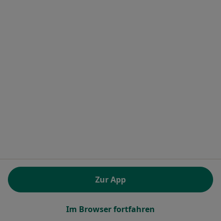
Dr. med. Joachim Geth
·
Mehr
Psychiater, Neurologe
7 Bewertungen
Hauptstr. 17, Schopfheim
•
Zu Google Maps
Prof.Dr. Franz X. Glocker Dres. Severin Dorfmüller-Küchl Joachim Geth u.w.
Dieser Arzt bzw. diese Ärztin bietet keine Online-Terminbuchung an diesem Standort an.
Terminanfrage senden
Zur App
Im Browser fortfahren
RehaKlinikum Bad Säckingen Abt.