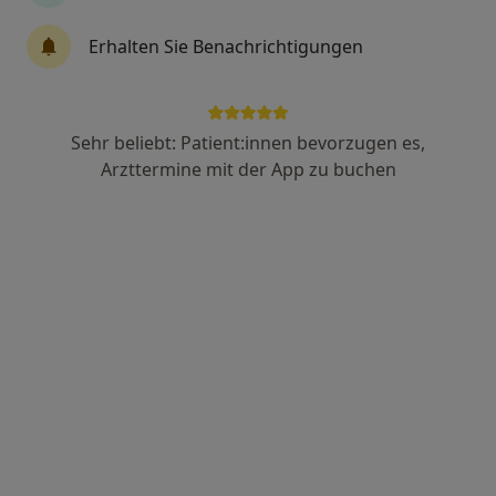
Oberberg Fachklinik Rhein-Jura
Erhalten Sie Benachrichtigungen
Klinik
Psychiatrie & Psychotherapie, Psychosomatik
Zu Google
Schneckenhalde 13, Bad Säckingen
•
Maps
Sehr beliebt: Patient:innen bevorzugen es,
Oberberg Fachklinik Rhein-Jura
Arzttermine mit der App zu buchen
Keine Online-Terminbuchung über jameda verfügbar
Profil anzeigen