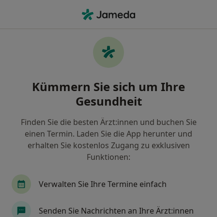
Ha
Psychiater • Rheinfelden, Baden-Württemberg
Filter & Sortierung
Zu Google Maps
Psychiater in Rheinfelden: Termin buchen
Kümmern Sie sich um Ihre
mit jameda
Gesundheit
Finden Sie Psychiater in Rheinfelden und buchen Sie
online ohne zusätzliche Kosten.
Finden Sie die besten Ärzt:innen und buchen Sie
Wie wir die Suchergebnisse sortieren
einen Termin. Laden Sie die App herunter und
erhalten Sie kostenlos Zugang zu exklusiven
Funktionen:
Verwalten Sie Ihre Termine einfach
Senden Sie Nachrichten an Ihre Ärzt:innen