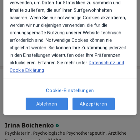
verwenden, um Daten für Statistiken zu sammeln und
Dr. med. Therese Höflich
Inhalte zu liefern, die auf Ihren Surfgewohnheiten
Psychiaterin
basieren. Wenn Sie nur notwendige Cookies akzeptieren,
55 Bewertungen
werden wir nur diejenigen verwenden, die für die
ordnungsgemäße Nutzung unserer Website technisch
Dieser Arzt bzw. diese Ärztin bietet keine Online-Terminbuchung an diesem Standort an.
erforderlich sind. Notwendige Cookies können nie
abgelehnt werden. Sie können Ihre Zustimmung jederzeit
Terminanfrage senden
in den Einstellungen widerrufen oder Ihre Präferenzen
aktualisieren. Erfahren Sie mehr unter
Datenschutz und
Cookie Erklärung
Cookie-Einstellungen
Ablehnen
Akzeptieren
Irina Boichenko
Psychiaterin, Psychologische Psychotherapeutin, Ärztliche