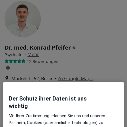
Dr. med. Konrad Pfeifer
·
Mehr
Psychiater
12 Bewertungen
Markelstr. 52, Berlin
•
Zu Google Maps
Praxis Dr.med. Konrad Pfeifer Facharzt für Psychiatrie und Psychotherapie
Privatpraxis
Der Schutz ihrer Daten ist uns
Dieser Arzt bzw. diese Ärztin bietet keine Online-Terminbuchung an diesem Standort an.
wichtig
Terminanfrage senden
Mit Ihrer Zustimmung erlauben Sie uns und unseren
Partnern, Cookies (oder ähnliche Technologien) zu