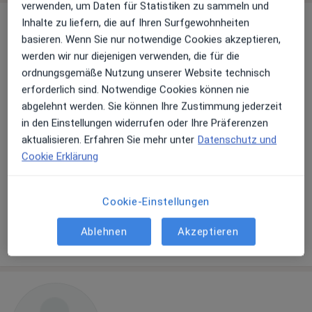
verwenden, um Daten für Statistiken zu sammeln und
Inhalte zu liefern, die auf Ihren Surfgewohnheiten
basieren. Wenn Sie nur notwendige Cookies akzeptieren,
werden wir nur diejenigen verwenden, die für die
ordnungsgemäße Nutzung unserer Website technisch
erforderlich sind. Notwendige Cookies können nie
abgelehnt werden. Sie können Ihre Zustimmung jederzeit
in den Einstellungen widerrufen oder Ihre Präferenzen
Prof. Dr. med. Stefan Kropp
aktualisieren. Erfahren Sie mehr unter
Datenschutz und
·
Mehr
Psychiater, Ärztlicher Psychotherapeut
Cookie Erklärung
Büdnergasse 2, Michendorf
•
Zu Google Maps
Praxis Prof. Dr. Kropp, Praxis für Psychiatrie und Psychotherapie
Cookie-Einstellungen
Dieser Arzt bzw. diese Ärztin bietet keine Online-Terminbuchung an diesem Standort an.
Ablehnen
Akzeptieren
Terminanfrage senden