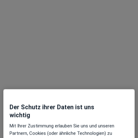
Dima Salloum
·
Mehr
Psychiaterin, Psychologische Psychotherapeutin
38 Bewertungen
Weserstr. 29, Berlin
•
Zu Google Maps
Privatpraxis Dima Salloum - Fachärztin für Psychiatrie und Psychotherapie
Privatpraxis
Der Schutz ihrer Daten ist uns
Dieser Arzt bzw. diese Ärztin bietet keine Online-Terminbuchung an diesem Standort an.
wichtig
Terminanfrage senden
Mit Ihrer Zustimmung erlauben Sie uns und unseren
Partnern, Cookies (oder ähnliche Technologien) zu