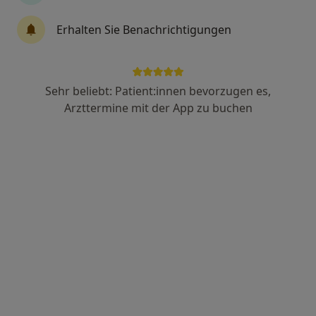
Anzeige
Erhalten Sie Benachrichtigungen
Dr. med. Frederic von Nettelbladt
·
Mehr
Psychiater
3 Bewertungen
Sehr beliebt: Patient:innen bevorzugen es,
Arzttermine mit der App zu buchen
Hardenbergstr. 9A, Berlin
•
Zu Google Maps
ARGORA Klinik Berlin
Dieser Arzt bzw. diese Ärztin bietet keine Online-Terminbuchung an diesem Standort an.
Terminanfrage senden