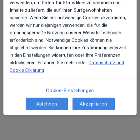
verwenden, um Daten für Statistiken zu sammeln und
Inhalte zu liefern, die auf Ihren Surfgewohnheiten
basieren. Wenn Sie nur notwendige Cookies akzeptieren,
werden wir nur diejenigen verwenden, die für die
ordnungsgemäße Nutzung unserer Website technisch
erforderlich sind. Notwendige Cookies können nie
abgelehnt werden. Sie können Ihre Zustimmung jederzeit
in den Einstellungen widerrufen oder Ihre Präferenzen
Dr. med. Konrad Pfeifer
aktualisieren. Erfahren Sie mehr unter
Datenschutz und
·
Mehr
Psychiater
Cookie Erklärung
12 Bewertungen
Cookie-Einstellungen
Markelstr. 52, Berlin
•
Zu Google Maps
Praxis Dr.med. Konrad Pfeifer Facharzt für Psychiatrie und Psychotherapie
Ablehnen
Akzeptieren
Privatpraxis
Dieser Arzt bzw. diese Ärztin bietet keine Online-Terminbuchung an diesem Standort an.
Terminanfrage senden