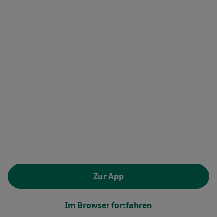
4 Bewertungen
Kamenzer Damm 1 e, Berlin
•
Zu Google Maps
Kliniken i.Theodor-Wenzel-Werk Psychiatrische Tagesklinik Lankwitz
Privatpraxis
Keine Online-Terminbuchung über jameda verfügbar
Profil anzeigen
Zur App
Im Browser fortfahren
Dr. med. Ulrich Müller