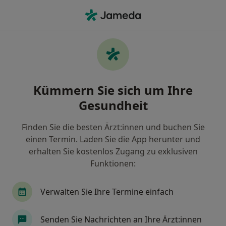
Ha
Psychiater • Teltow, Brandenburg
Filter & Sortierung
Zu Google Maps
Psychiater in Teltow: Termin buchen mit
Kümmern Sie sich um Ihre
jameda
Gesundheit
Finden Sie Psychiater in Teltow und buchen Sie
online ohne zusätzliche Kosten.
Finden Sie die besten Ärzt:innen und buchen Sie
Wie wir die Suchergebnisse sortieren
einen Termin. Laden Sie die App herunter und
erhalten Sie kostenlos Zugang zu exklusiven
Funktionen:
Verwalten Sie Ihre Termine einfach
Senden Sie Nachrichten an Ihre Ärzt:innen