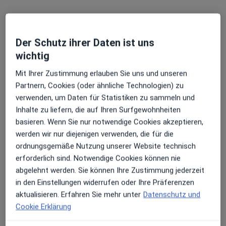
Der Schutz ihrer Daten ist uns
wichtig
Dr. phil. Viola Kappel
Mit Ihrer Zustimmung erlauben Sie uns und unseren
Partnern, Cookies (oder ähnliche Technologien) zu
·
Mehr
Psychologische Psychotherapeutin, Psychologin
verwenden, um Daten für Statistiken zu sammeln und
36 Bewertungen
Inhalte zu liefern, die auf Ihren Surfgewohnheiten
basieren. Wenn Sie nur notwendige Cookies akzeptieren,
werden wir nur diejenigen verwenden, die für die
Adresse 1
Adresse 2
Videosprechstunde
ordnungsgemäße Nutzung unserer Website technisch
erforderlich sind. Notwendige Cookies können nie
Naumannstraße 7, Berlin
•
Zu Google Maps
abgelehnt werden. Sie können Ihre Zustimmung jederzeit
Privatpraxis für Psychotherapie & Coaching Dr. Viola Kappel & Kollegen
in den Einstellungen widerrufen oder Ihre Präferenzen
Dieser Arzt bzw. diese Ärztin bietet keine Online-Terminbuchung an diesem Standort an.
aktualisieren. Erfahren Sie mehr unter
Datenschutz und
Cookie Erklärung
Terminanfrage senden