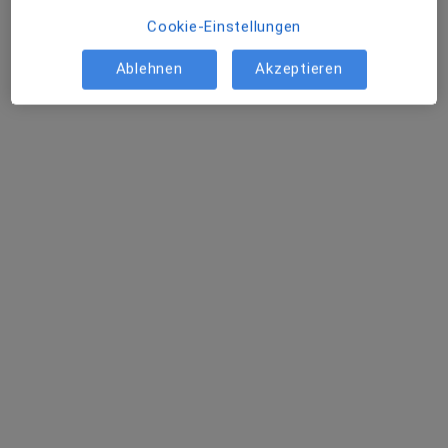
Cookie-Einstellungen
Ablehnen
Akzeptieren
M.Sc. Elena Buchter
Psychologische Psychotherapeutin
21 Bewertungen
Adresse
Videosprechstunde
Willmanndamm 13, Berlin
•
Zu Google Maps
Psychotherapie Elena Buchter
Privatpraxis