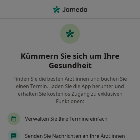
Ha
Psychologischer Psychotherapeut • Lichterfelde, Berlin, Berlin
Filter & Sortierung
Zu Google Maps
Psychologische Psychotherapeuten in
Kümmern Sie sich um Ihre
Berlin, Lichterfelde
Gesundheit
Wie wir die Suchergebnisse sortieren
Finden Sie die besten Ärzt:innen und buchen Sie
einen Termin. Laden Sie die App herunter und
erhalten Sie kostenlos Zugang zu exklusiven
Funktionen:
Verwalten Sie Ihre Termine einfach
Anzeige
Senden Sie Nachrichten an Ihre Ärzt:innen