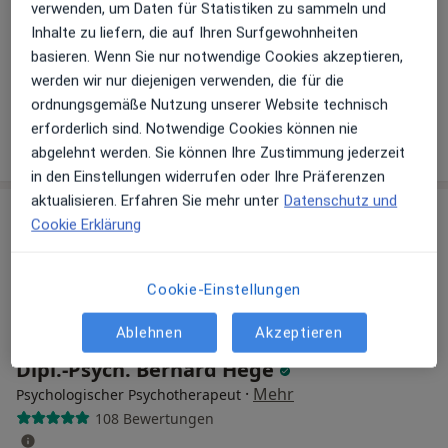
verwenden, um Daten für Statistiken zu sammeln und
Inhalte zu liefern, die auf Ihren Surfgewohnheiten
Emanuelstr. 8, München
•
Zu Google Maps
basieren. Wenn Sie nur notwendige Cookies akzeptieren,
Praxis Anna Pajda-Zawada Psycholog. Psychotherapeutin
werden wir nur diejenigen verwenden, die für die
Dieser Arzt bzw. diese Ärztin bietet keine Online-Terminbuchung an diesem Standort an.
ordnungsgemäße Nutzung unserer Website technisch
erforderlich sind. Notwendige Cookies können nie
Terminanfrage senden
abgelehnt werden. Sie können Ihre Zustimmung jederzeit
in den Einstellungen widerrufen oder Ihre Präferenzen
aktualisieren. Erfahren Sie mehr unter
Datenschutz und
Cookie Erklärung
Cookie-Einstellungen
Ablehnen
Akzeptieren
Dipl.-Psych. Bernard Hege
·
Mehr
Psychologischer Psychotherapeut
108 Bewertungen