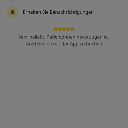
Erhalten Sie Benachrichtigungen
Dipl.-Psych. Matthias Holzapfel
Psychologischer Psychotherapeut
Alemannenstr. 33, Geisingen
•
Zu Google Maps
Sehr beliebt: Patient:innen bevorzugen es,
Praxis Matthias Holzapfel Psycholog. Psychotherapeut
Arzttermine mit der App zu buchen
Dieser Arzt bzw. diese Ärztin bietet keine Online-Terminbuchung an diesem Standort an.
Terminanfrage senden
Dipl.-Psych. Waltraud Efinger