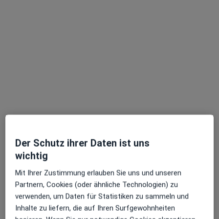
Adresse 1
Adresse 2
Alemannenstr. 49, Singen
•
Zu Google Maps
Praxis Marina Klouda Psycholog. Psychotherapeutin
Dieser Arzt bzw. diese Ärztin bietet keine Online-Terminbuchung an diesem Standort an.
Terminanfrage senden
Ärzte und Heilberufler verfügbar
Der Schutz ihrer Daten ist uns
wichtig
Diese Ärzte und Heilberufler befinden sich
außerhalb von Engen, Baden-Württemberg in
Mit Ihrer Zustimmung erlauben Sie uns und unseren
Gebieten nahe Ihrer Suche.
Partnern, Cookies (oder ähnliche Technologien) zu
verwenden, um Daten für Statistiken zu sammeln und
Inhalte zu liefern, die auf Ihren Surfgewohnheiten