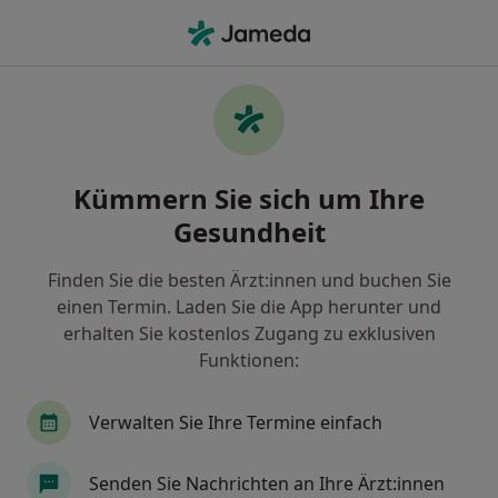
Ha
Psychologischer Psychotherapeut • Engen, Baden-Württemberg
Filter & Sortierung
Zu Google Maps
Psychologischer Psychotherapeut in
Kümmern Sie sich um Ihre
Engen: Termin buchen mit jameda
Gesundheit
Finden Sie Psychologische Psychotherapeuten in
Engen und buchen Sie online ohne zusätzliche
Finden Sie die besten Ärzt:innen und buchen Sie
Kosten.
einen Termin. Laden Sie die App herunter und
Wie wir die Suchergebnisse sortieren
erhalten Sie kostenlos Zugang zu exklusiven
Funktionen:
Verwalten Sie Ihre Termine einfach
Senden Sie Nachrichten an Ihre Ärzt:innen