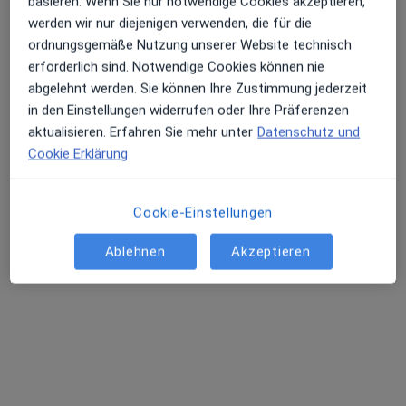
basieren. Wenn Sie nur notwendige Cookies akzeptieren,
werden wir nur diejenigen verwenden, die für die
ordnungsgemäße Nutzung unserer Website technisch
erforderlich sind. Notwendige Cookies können nie
abgelehnt werden. Sie können Ihre Zustimmung jederzeit
M.Sc. Psych. Bianca Eastman
in den Einstellungen widerrufen oder Ihre Präferenzen
aktualisieren. Erfahren Sie mehr unter
Datenschutz und
Psychologische Psychotherapeutin, Heilpraktikerin,
Cookie Erklärung
·
Mehr
Heilpraktikerin für Psychotherapie
119 Bewertungen
Cookie-Einstellungen
Adresse 1
Adresse 2
Videosprechstunde
Ablehnen
Akzeptieren
Wuhrstr. 19a, Wehr
•
Zu Google Maps
Praxis Bianca Eastman Wehr
Dieser Arzt bzw. diese Ärztin bietet keine Online-Terminbuchung an diesem Standort an.
Terminanfrage senden