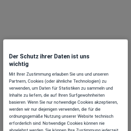
Der Schutz ihrer Daten ist uns
Dipl.-Psych. Anke Schulz
wichtig
Psychologische Psychotherapeutin
26 Bewertungen
Mit Ihrer Zustimmung erlauben Sie uns und unseren
Partnern, Cookies (oder ähnliche Technologien) zu
verwenden, um Daten für Statistiken zu sammeln und
Reinsburgstr. 111 c, Stuttgart
•
Zu Google Maps
Inhalte zu liefern, die auf Ihren Surfgewohnheiten
Praxis Anke Schulz Psycholog. Psychotherapeutin
basieren. Wenn Sie nur notwendige Cookies akzeptieren,
Privatpraxis
werden wir nur diejenigen verwenden, die für die
Dieser Arzt bzw. diese Ärztin bietet keine Online-Terminbuchung an diesem Standort an.
ordnungsgemäße Nutzung unserer Website technisch
erforderlich sind. Notwendige Cookies können nie
Terminanfrage senden
abgelehnt werden. Sie können Ihre Zustimmung jederzeit