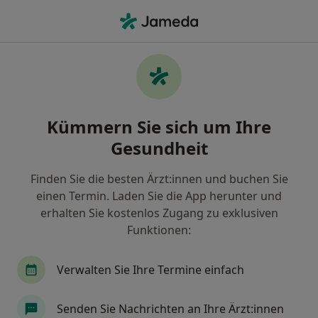
Ha
Psychologischer Psychotherapeut • Filderstadt, Baden-Württemberg
Filter & Sortierung
Zu Google Maps
Psychologischer Psychotherapeut in
Kümmern Sie sich um Ihre
Filderstadt: Termin buchen mit jameda
Gesundheit
Finden Sie Psychologische Psychotherapeuten in
Filderstadt und buchen Sie online ohne zusätzliche
Finden Sie die besten Ärzt:innen und buchen Sie
Kosten.
einen Termin. Laden Sie die App herunter und
Wie wir die Suchergebnisse sortieren
erhalten Sie kostenlos Zugang zu exklusiven
Funktionen:
Verwalten Sie Ihre Termine einfach
Senden Sie Nachrichten an Ihre Ärzt:innen