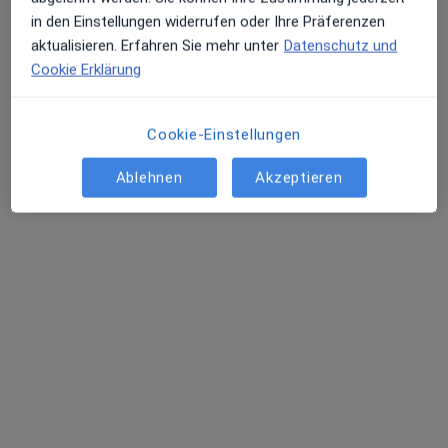
in den Einstellungen widerrufen oder Ihre Präferenzen
aktualisieren. Erfahren Sie mehr unter
Datenschutz und
Cookie Erklärung
Cookie-Einstellungen
Ablehnen
Akzeptieren
Dipl.-Psych. Kathrin Schaal
·
Mehr
Psychologische Psychotherapeutin
Plieninger Straße 58, Stuttgart
•
Zu Google Maps
Praxisgemeinschaft D'Angelo, Schaal & KollegInnen
Dieser Arzt bzw. diese Ärztin bietet keine Online-Terminbuchung an diesem Standort an.
Terminanfrage senden