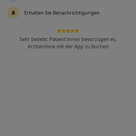
Erhalten Sie Benachrichtigungen
Dipl.-Psych. Dagmar Gohlke
Psychologische Psychotherapeutin, Kinder- und
Jugendlichenpsychotherapeutin
1 Bewertung
Sehr beliebt: Patient:innen bevorzugen es,
Arzttermine mit der App zu buchen
Blumenstr. 33, Pfullendorf
•
Zu Google Maps
Praxis Dagmar Gohlke Kinder- und Jugendlichenpsychotherapeutin
Dieser Arzt bzw. diese Ärztin bietet keine Online-Terminbuchung an diesem Standort an.
Terminanfrage senden