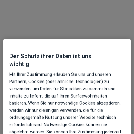
Dipl.-Psych. A. Briesmeister
Psychologischer Psychotherapeut, Psychologe
Auerrain 8 a, Krauchenwies
•
Zu Google Maps
Praxis A. Briesmeister
Dieser Arzt bzw. diese Ärztin bietet keine Online-Terminbuchung an diesem Standort an.
Der Schutz ihrer Daten ist uns
Terminanfrage senden
wichtig
Mit Ihrer Zustimmung erlauben Sie uns und unseren
Partnern, Cookies (oder ähnliche Technologien) zu
Ärzte und Heilberufler verfügbar
verwenden, um Daten für Statistiken zu sammeln und
Diese Ärzte und Heilberufler befinden sich
Inhalte zu liefern, die auf Ihren Surfgewohnheiten
außerhalb von Pfullendorf, Baden-Württemberg in
basieren. Wenn Sie nur notwendige Cookies akzeptieren,
Gebieten nahe Ihrer Suche.
werden wir nur diejenigen verwenden, die für die
ordnungsgemäße Nutzung unserer Website technisch
erforderlich sind. Notwendige Cookies können nie
abgelehnt werden. Sie können Ihre Zustimmung jederzeit