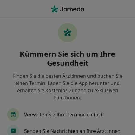
Ha
Psychologischer Psychotherapeut • Pfullendorf, Baden-Württemberg
Filter & Sortierung
Zu Google Maps
Psychologischer Psychotherapeut in
Kümmern Sie sich um Ihre
Pfullendorf: Termin buchen mit jameda
Gesundheit
Finden Sie Psychologische Psychotherapeuten in
Pfullendorf und buchen Sie online ohne zusätzliche
Finden Sie die besten Ärzt:innen und buchen Sie
Kosten.
einen Termin. Laden Sie die App herunter und
Wie wir die Suchergebnisse sortieren
erhalten Sie kostenlos Zugang zu exklusiven
Funktionen:
Verwalten Sie Ihre Termine einfach
Senden Sie Nachrichten an Ihre Ärzt:innen