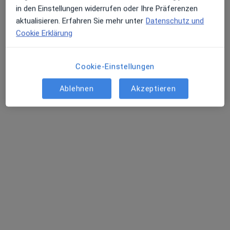
in den Einstellungen widerrufen oder Ihre Präferenzen
aktualisieren. Erfahren Sie mehr unter
Datenschutz und
Cookie Erklärung
Cookie-Einstellungen
Dipl.-Psych. Ursula Hallhuber
Psychologische Psychotherapeutin, Psychologin
Ablehnen
Akzeptieren
25 Bewertungen
Adresse
Videosprechstunde
Zu Google
Maierhöfener Str. 56, Isny im Allgäu
•
Maps
Praxis Ursula Hallhuber Psycholog. Psychotherapeutin
Privatpraxis
Dieser Arzt bzw. diese Ärztin bietet keine Online-Terminbuchung an diesem Standort an.