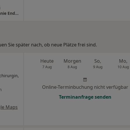
s
Zentrum für Goldimplantation Dr.med. Melanie Endrizzi Fachärztin f. Allgem.Chirurgie
n Sie später nach, ob neue Plätze frei sind.
Heute
Morgen
So,
Mo,
7 Aug
8 Aug
9 Aug
10 Aug
chirurgin,
Online-Terminbuchung nicht verfügbar
n
Terminanfrage senden
le Maps