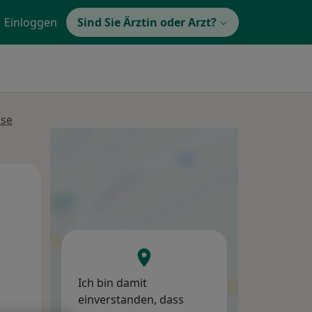
Einloggen
Sind Sie Ärztin oder Arzt?
sse
Di,
Mi,
Do,
11 Aug
12 Aug
13 Aug
Ich bin damit
einverstanden, dass