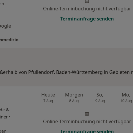
en
Online-Terminbuchung nicht verfügbar
Terminanfrage senden
oogle
s
inmedizin
außerhalb von Pfullendorf, Baden-Württemberg in Gebieten 
Heute
Morgen
So,
Mo,
7 Aug
8 Aug
9 Aug
10 Aug
äde &
·
iner
Online-Terminbuchung nicht verfügbar
gen
Terminanfrage senden