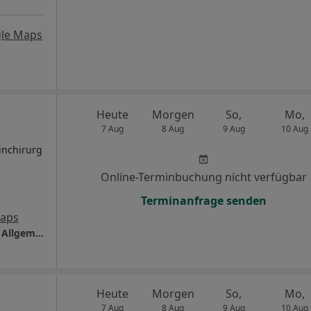
le Maps
Heute
Morgen
So,
Mo,
7 Aug
8 Aug
9 Aug
10 Aug
inchirurg
Online-Terminbuchung nicht verfügbar
Terminanfrage senden
Maps
Praxis Dr.med. Jörg Moosmaier Facharzt für Allgem. Chirurgie
Heute
Morgen
So,
Mo,
7 Aug
8 Aug
9 Aug
10 Aug