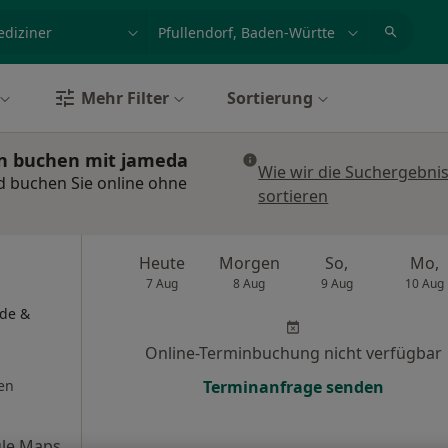
et, Erkrankung, Name
z.B. Berlin
Mehr Filter
Sortierung
min buchen mit jameda
Wie wir die Suchergebni
nd buchen Sie online ohne
sortieren
Heute
Morgen
So,
Mo,
7 Aug
8 Aug
9 Aug
10 Aug
äde &
Online-Terminbuchung nicht verfügbar
en
Terminanfrage senden
le Maps