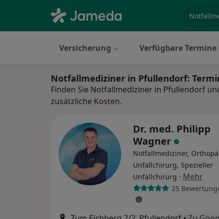
Fachgebi
Versicherung
Verfügbare Termine
Notfallmediziner in Pfullendorf: Ter
Finden Sie Notfallmediziner in Pfullendorf u
zusätzliche Kosten.
Dr. med. Philipp
Wagner
Notfallmediziner, Orthop
Unfallchirurg, Spezieller
·
Mehr
Unfallchirurg
25 Bewertung
Zum Eichberg 2/2, Pfullendorf
•
Zu Goog