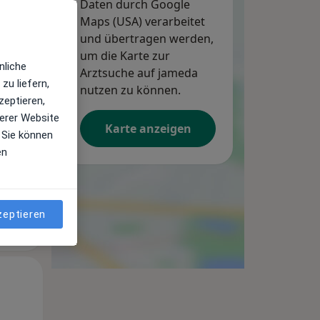
Daten durch Google
Maps (USA) verarbeitet
und übertragen werden,
um die Karte zur
Di,
Mi,
Do,
nliche
Arztsuche auf jameda
11 Aug
12 Aug
13 Aug
zu liefern,
nutzen zu können.
zeptieren,
erer Website
Karte anzeigen
 Sie können
en
zeptieren
Di,
Mi,
Do,
11 Aug
12 Aug
13 Aug