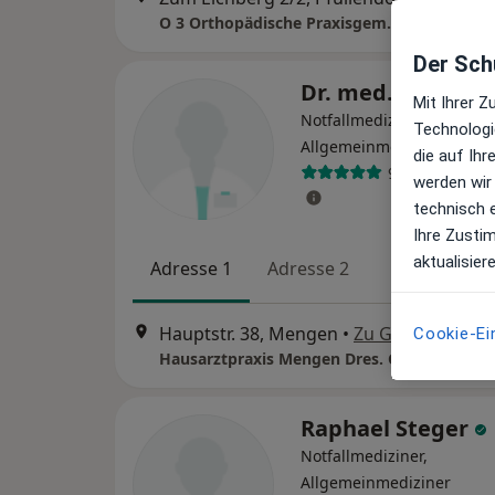
Der Schu
Dr. med. Georg U
Mit Ihrer 
Notfallmediziner, Internist
Technologi
·
Me
Allgemeinmediziner
die auf Ih
9 Bewertunge
werden wir
technisch 
Ihre Zusti
aktualisier
Adresse 1
Adresse 2
Hauptstr. 38, Mengen
•
Zu Google Maps
Cookie-Ei
Raphael Steger
Notfallmediziner,
Allgemeinmediziner