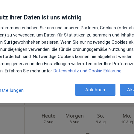
O 3 Orthopädische Praxisgem. Praxis Dr.med. Philipp Wagner Facharzt für Orthopädie und Unfallchirurgie
tz ihrer Daten ist uns wichtig
llwer
Heute
Morgen
So,
Mo,
Zustimmung erlauben Sie uns und unseren Partnern, Cookies (oder äh
7 Aug
8 Aug
9 Aug
10 Aug
,
en) zu verwenden, um Daten für Statistiken zu sammeln und Inhalte 
hr
ren Surfgewohnheiten basieren. Wenn Sie nur notwendige Cookies ak
n
 nur diejenigen verwenden, die für die ordnungsgemäße Nutzung uns
Online-Terminbuchung nicht verfügbar
erforderlich sind. Notwendige Cookies können nie abgelehnt werden.
Terminanfrage senden
mmung jederzeit in den Einstellungen widerrufen oder Ihre Präferenz
en. Erfahren Sie mehr unter
Datenschutz und Cookie Erklärung
Ablehnen
Ak
nstellungen
Hausarztpraxis Mengen Dres. Gyöngyver Fazekas und Georg Ullwer
Heute
Morgen
So,
Mo,
7 Aug
8 Aug
9 Aug
10 Aug