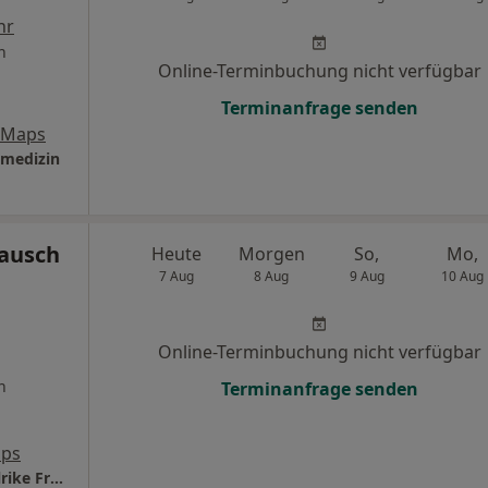
hr
n
Online-Terminbuchung nicht verfügbar
Terminanfrage senden
 Maps
nmedizin
Hausch
Heute
Morgen
So,
Mo,
7 Aug
8 Aug
9 Aug
10 Aug
Online-Terminbuchung nicht verfügbar
n
Terminanfrage senden
aps
Dres. Matthias Kienzle Daniel Hausch und Ulrike Franz