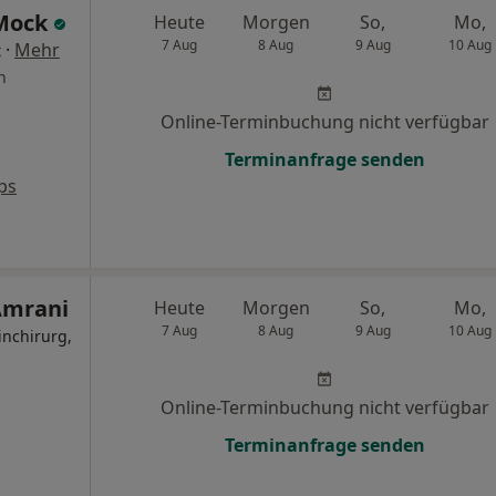
 Mock
Heute
Morgen
So,
Mo,
7 Aug
8 Aug
9 Aug
10 Aug
·
Mehr
t
n
Online-Terminbuchung nicht verfügbar
Terminanfrage senden
ps
-Amrani
Heute
Morgen
So,
Mo,
7 Aug
8 Aug
9 Aug
10 Aug
inchirurg,
Online-Terminbuchung nicht verfügbar
Terminanfrage senden