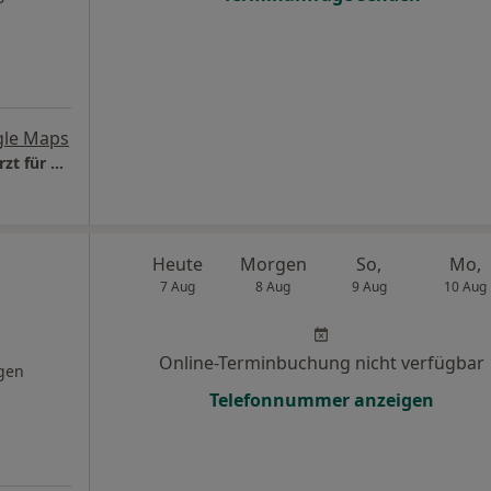
gle Maps
Orthoplus Dr. med. Andreas Lernbass Facharzt für Orthopädie und Unfallchirurgie
Heute
Morgen
So,
Mo,
7 Aug
8 Aug
9 Aug
10 Aug
Online-Terminbuchung nicht verfügbar
gen
Telefonnummer anzeigen