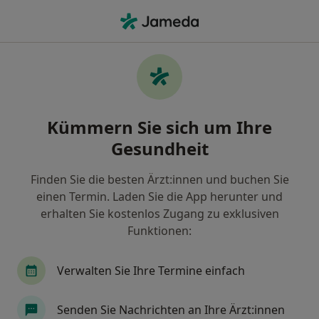
Ha
Psychologischer Psychotherapeut • Würselen, Nordrhein-Westfalen
Filter & Sortierung
Zu Google Maps
Psychologischer Psychotherapeut in
Kümmern Sie sich um Ihre
Würselen: Termin buchen mit jameda
Gesundheit
Finden Sie Psychologische Psychotherapeuten in
Würselen und buchen Sie online ohne zusätzliche
Finden Sie die besten Ärzt:innen und buchen Sie
Kosten.
einen Termin. Laden Sie die App herunter und
Wie wir die Suchergebnisse sortieren
erhalten Sie kostenlos Zugang zu exklusiven
Funktionen:
Verwalten Sie Ihre Termine einfach
Senden Sie Nachrichten an Ihre Ärzt:innen