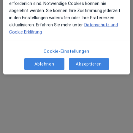
Dieser Arzt bzw. diese Ärztin bietet keine Online-Terminbuchung an diesem Standort an.
erforderlich sind. Notwendige Cookies können nie
abgelehnt werden. Sie können Ihre Zustimmung jederzeit
Terminanfrage senden
in den Einstellungen widerrufen oder Ihre Präferenzen
aktualisieren. Erfahren Sie mehr unter
Datenschutz und
Cookie Erklärung
Cookie-Einstellungen
Ablehnen
Akzeptieren
Venus Esmati-Heerlein
·
Mehr
Psychologische Psychotherapeutin
5 Bewertungen
Rathausstr. 49, Stolberg
•
Zu Google Maps
Privatpraxis Anna Rebecca Zech Psycholog. Psychotherapeutin
Dieser Arzt bzw. diese Ärztin bietet keine Online-Terminbuchung an diesem Standort an.