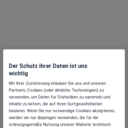
M.Sc. Georgina Mehdorn
Der Schutz ihrer Daten ist uns
Psychologische Psychotherapeutin
wichtig
9 Bewertungen
Mit Ihrer Zustimmung erlauben Sie uns und unseren
Partnern, Cookies (oder ähnliche Technologien) zu
verwenden, um Daten für Statistiken zu sammeln und
Adresse
Videosprechstunde
Inhalte zu liefern, die auf Ihren Surfgewohnheiten
basieren. Wenn Sie nur notwendige Cookies akzeptieren,
Burtscheider Markt 7, Aachen
•
Zu Google Maps
werden wir nur diejenigen verwenden, die für die
Praxis Georgina Mehdorn Psycholog. Psychotherapeutin
ordnungsgemäße Nutzung unserer Website technisch