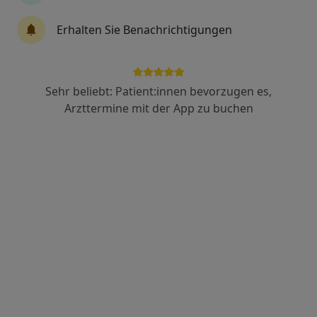
Erhalten Sie Benachrichtigungen
M.Sc. Anna Zech
·
Mehr
Psychologische Psychotherapeutin
19 Bewertungen
Sehr beliebt: Patient:innen bevorzugen es,
Arzttermine mit der App zu buchen
Adresse 1
Adresse 2
Videosprechstunde
Rathausstr. 49, Stolberg
•
Zu Google Maps
Praxis Anna Zech Psycholog. Psychotherapeutin
Privatpraxis
Dieser Arzt bzw. diese Ärztin bietet keine Online-Terminbuchung an diesem Standort an.
Terminanfrage senden