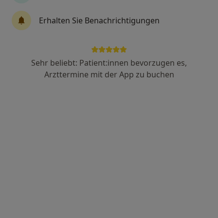
Dr. med. Claudia Brunhuber
Erhalten Sie Benachrichtigungen
·
Mehr
Radiologin, Ärztin
4 Bewertungen
Sehr beliebt: Patient:innen bevorzugen es,
Sommerhalde 9, Gengenbach
•
Zu Google Maps
Arzttermine mit der App zu buchen
Gesundheitspraxis Dr. Brunhuber
Privatpraxis
Dieser Arzt bzw. diese Ärztin bietet keine Online-Terminbuchung an diesem Standort an.
Terminanfrage senden