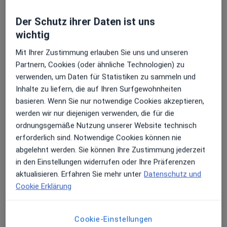
Der Schutz ihrer Daten ist uns
wichtig
Dr. med. Marita Osterheider-Panzer
Radiologin
Mit Ihrer Zustimmung erlauben Sie uns und unseren
Partnern, Cookies (oder ähnliche Technologien) zu
Kanzmattstr. 2 a, Kehl
•
Zu Google Maps
verwenden, um Daten für Statistiken zu sammeln und
überörtl. Praxis Dr.med. Osterheider-Panzer Fachärztin für Radiologie
Inhalte zu liefern, die auf Ihren Surfgewohnheiten
Dieser Arzt bzw. diese Ärztin bietet keine Online-Terminbuchung an diesem Standort an.
basieren. Wenn Sie nur notwendige Cookies akzeptieren,
werden wir nur diejenigen verwenden, die für die
Terminanfrage senden
ordnungsgemäße Nutzung unserer Website technisch
erforderlich sind. Notwendige Cookies können nie
abgelehnt werden. Sie können Ihre Zustimmung jederzeit
in den Einstellungen widerrufen oder Ihre Präferenzen
aktualisieren. Erfahren Sie mehr unter
Datenschutz und
Cookie Erklärung
Cookie-Einstellungen