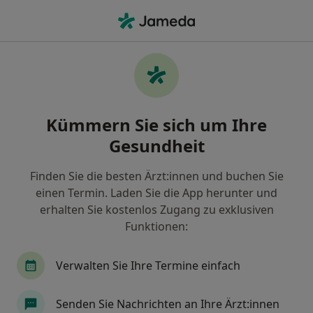
Ha
Radiologe • Offenburg, Baden-Württemberg
Filter & Sortierung
Zu Google Maps
Radiologe in Offenburg: Termin buchen
Kümmern Sie sich um Ihre
mit jameda
Gesundheit
Finden Sie Radiologen in Offenburg und buchen Sie
online ohne zusätzliche Kosten.
Finden Sie die besten Ärzt:innen und buchen Sie
Wie wir die Suchergebnisse sortieren
einen Termin. Laden Sie die App herunter und
erhalten Sie kostenlos Zugang zu exklusiven
Funktionen:
Verwalten Sie Ihre Termine einfach
Senden Sie Nachrichten an Ihre Ärzt:innen