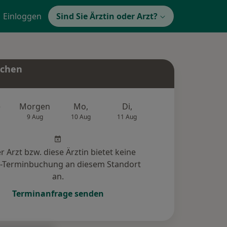
Einloggen
Sind Sie Ärztin oder Arzt?
uchen
e
Morgen
Mo,
Di,
Mi,
Do,
9 Aug
10 Aug
11 Aug
12 Aug
13 Au
r Arzt bzw. diese Ärztin bietet keine
e-Terminbuchung an diesem Standort
an.
Terminanfrage senden