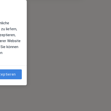
nliche
zu liefern,
zeptieren,
erer Website
 Sie können
en
zeptieren