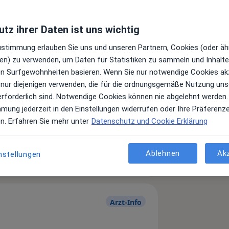
tz ihrer Daten ist uns wichtig
Zustimmung erlauben Sie uns und unseren Partnern, Cookies (oder äh
en) zu verwenden, um Daten für Statistiken zu sammeln und Inhalte 
ren Surfgewohnheiten basieren. Wenn Sie nur notwendige Cookies ak
 nur diejenigen verwenden, die für die ordnungsgemäße Nutzung uns
erforderlich sind. Notwendige Cookies können nie abgelehnt werden.
mmung jederzeit in den Einstellungen widerrufen oder Ihre Präferenz
Leistungen und Kosten
en. Erfahren Sie mehr unter
Datenschutz und Cookie Erklärung
e Informationen über Leistungen
ügt.
Ablehnen
Ak
nstellungen
Arzt-Info