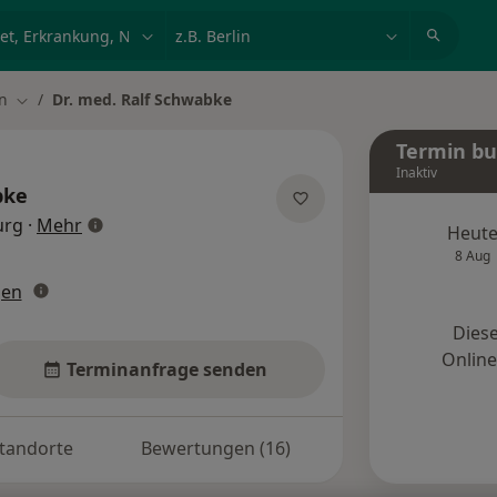
et, Erkrankung, Name
z.B. Berlin
n
Dr. med. Ralf Schwabke
ern
Stadt ändern
Termin b
Inaktiv
bke
über Spezialisierungen
urg
·
Mehr
Heut
8 Aug
gen
Diese
Onlin
Terminanfrage senden
tandorte
Bewertungen (16)