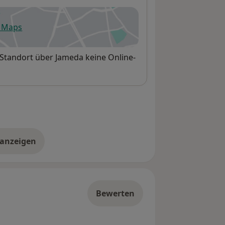
e Maps
fnet in einer neuen Registerkarte
 Standort über Jameda keine Online-
 anzeigen
er die Adresse
Bewerten