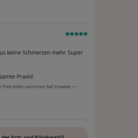
aus keine Schmerzen mehr. Super
samte Praxis!
Philip Rößler und Dr.med. Ralf Schwabke
•
•
der Arzt- und Klinikwahl?