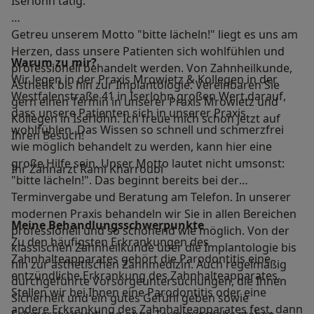
Iserlohn tätig.
Getreu unserem Motto "bitte lächeln!" liegt es uns am
Herzen, dass unsere Patienten sich wohlfühlen und
Warum zu mir?
professionell behandelt werden. Von Zahnheilkunde,
Wir legen in der Praxis Mrowietz & Kollegen in der
Ästhetik bis hin zur Implantologie. Vereinbaren Sie
Westfalenstraße 41 in Iserlohn großen Wert darauf,
gern einen Termin in unserer Praxis Mrowietz und
dass unsere Patienten sich in unserer Praxis
Kollegen in Iserlohn. Ich freue mich schon jetzt auf
wohlfühlen. Das Wissen so schnell und schmerzfrei
Ihren Besuch!
wie möglich behandelt zu werden, kann hier eine
große Hilfe sein. Unser Motto lautet nicht umsonst:
Ihr Zahnarzt Rami Kharroubi
"bitte lächeln!". Das beginnt bereits bei der
Terminvergabe und Beratung am Telefon. In unserer
modernen Praxis behandeln wir Sie in allen Bereichen
Meine Behandlungs­schwerpunkte
professionell und so schonend wie möglich. Von der
Zu den häufigsten Erkrankungen des
klassischen Zahnheilkunde über die Implantologie bis
Zahnhalteapparates gehört die Parodontitis eine
hin zur ästhetischen Zahnmedizin. Auch regelmäßig
entzündliche Erkrankung des Zahnhalteapparates.
durchgeführte Vorsorgeuntersuchungen, die Ihnen
Stellen wir bei Ihnen eine Parodontitis oder eine
Sicherheit und ein gutes Gefühl geben sowie
andere Erkrankung des Zahnhalteapparates fest, dann