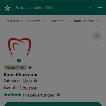
Ha
Wonach suchen Sie?
Startseite
Zahnarzt
Iserlohn
Rami Kharroubi
Stadt ändern
Stadt ändern
Platin-Profil
Rami Kharroubi
über Spezialisierungen
Zahnarzt
·
Mehr
Iserlohn
1 Adresse
148 Bewertungen