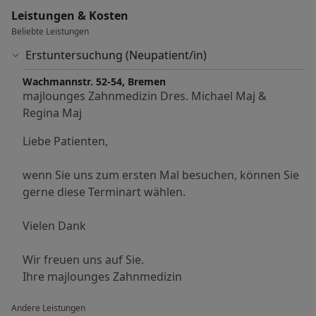
möglichsten Termin bei uns in der Praxis noch am
Leistungen & Kosten
selben Tag zu vergeben.
Beliebte Leistungen
Bitte beschreiben Sie uns auch Ihre Beschwerden
Erstuntersuchung (Neupatient/in)
so gut wie möglich am Telefon.
Wachmannstr. 52-54, Bremen
majlounges Zahnmedizin Dres. Michael Maj &
Wir bereiten uns auf Ihren Termin vor.
Regina Maj
Ihre majlounges Zahnmedizin
Liebe Patienten,
wenn Sie uns zum ersten Mal besuchen, können Sie
gerne diese Terminart wählen.
Vielen Dank
Wir freuen uns auf Sie.
Ihre majlounges Zahnmedizin
Andere Leistungen