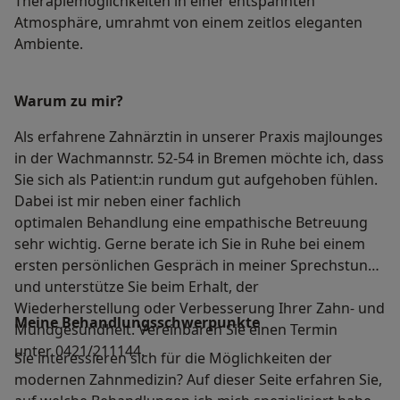
Therapiemöglichkeiten in einer entspannten
Atmosphäre, umrahmt von einem zeitlos eleganten
Ambiente.
Warum zu mir?
Als erfahrene Zahnärztin in unserer Praxis majlounges
in der Wachmannstr. 52-54 in Bremen möchte ich, dass
Sie sich als Patient:in rundum gut aufgehoben fühlen.
Dabei ist mir neben einer fachlich
optimalen Behandlung eine empathische Betreuung
sehr wichtig. Gerne berate ich Sie in Ruhe bei einem
ersten persönlichen Gespräch in meiner Sprechstunde
und unterstütze Sie beim Erhalt, der
Wiederherstellung oder Verbesserung Ihrer Zahn- und
Meine Behandlungs­schwerpunkte
Mundgesundheit. Vereinbaren Sie einen Termin
unter 0421/211144.
Sie interessieren sich für die Möglichkeiten der
modernen Zahnmedizin? Auf dieser Seite erfahren Sie,