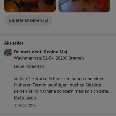
Galerie ansehen (6)
Aktuelles
Dr. med. dent. Regina Maj
Wachmannstr. 52-54, 28209 Bremen
Liebe Patienten,
sollten Sie starke Schmerzen haben und einen
früheren Termin benötigen, buchen Sie bitte
keinen Termin Online sondern melden sich bitte
direkt telefonisch bei uns in der Praxis unter der
Mehr lesen
Telefonnummer 0421/211144.
12/02/2025
Wir werden versuchen, Ihnen den schnellst