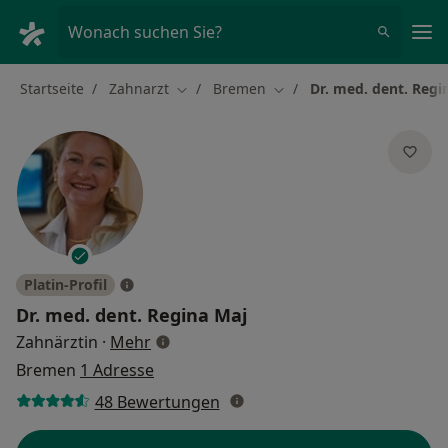
Ha
Wonach suchen Sie?
Startseite
Zahnarzt
Bremen
Dr. med. dent. Regi
Stadt ändern
Stadt ändern
Platin-Profil
Dr. med. dent.
Regina Maj
über Spezialisierungen
Zahnärztin
·
Mehr
Bremen
1 Adresse
48 Bewertungen