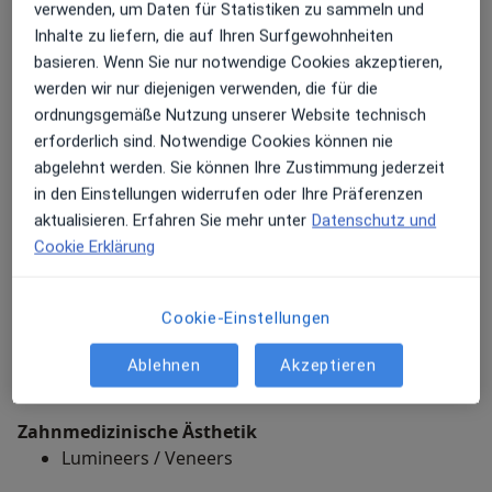
und vor allem die digitalen Diagnosemöglichkeiten
verwenden, um Daten für Statistiken zu sammeln und
ermöglichen schonende minimalinvasive
Inhalte zu liefern, die auf Ihren Surfgewohnheiten
Behandlungen und bieten ein breites und erprobtes
basieren. Wenn Sie nur notwendige Cookies akzeptieren,
Spektrum vielfältiger Möglichkeiten.
werden wir nur diejenigen verwenden, die für die
ordnungsgemäße Nutzung unserer Website technisch
erforderlich sind. Notwendige Cookies können nie
Die heutige computergeführte Implantatsetzung,
abgelehnt werden. Sie können Ihre Zustimmung jederzeit
verglichen mit der klassischen konventionellen
in den Einstellungen widerrufen oder Ihre Präferenzen
Implantation, ist sicherer für Patient und Arzt und
aktualisieren. Erfahren Sie mehr unter
Datenschutz und
verkürzt die Behandlungszeiten spürbar.
Cookie Erklärung
Sollte ein Knochenaufbau notwendig sein, wird auch
Cookie-Einstellungen
dieser so schonend wie möglich durchgeführt.
Ablehnen
Akzeptieren
Zahnmedizinische Ästhetik
Lumineers / Veneers