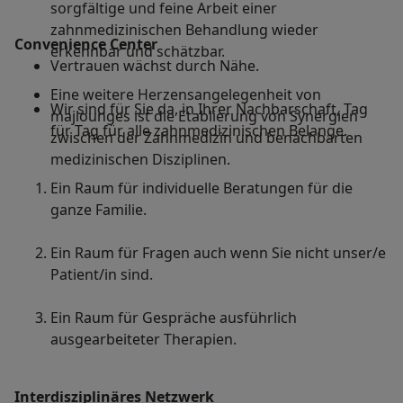
sorgfältige und feine Arbeit einer
zahnmedizinischen Behandlung wieder
Convenience Center
erkennbar und schätzbar.
Vertrauen wächst durch Nähe.
Eine weitere Herzensangelegenheit von
Wir sind für Sie da, in Ihrer Nachbarschaft, Tag
majlounges ist die Etablierung von Synergien
für Tag für alle zahnmedizinischen Belange.
zwischen der Zahnmedizin und benachbarten
medizinischen Disziplinen.
Ein Raum für individuelle Beratungen für die
ganze Familie.
Ein Raum für Fragen auch wenn Sie nicht unser/e
Patient/in sind.
Ein Raum für Gespräche ausführlich
ausgearbeiteter Therapien.
Interdisziplinäres Netzwerk