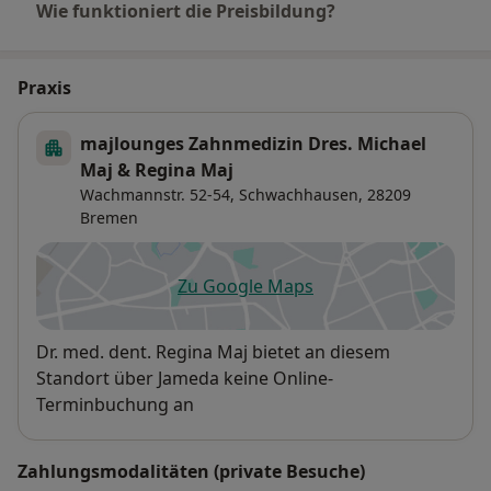
Wie funktioniert die Preisbildung?
Praxis
majlounges Zahnmedizin Dres. Michael
Maj & Regina Maj
Wachmannstr. 52-54,
Schwachhausen
, 28209
Bremen
Zu Google Maps
öffnet in einer neuen Registe
Verfügbarkeit
Dr. med. dent. Regina Maj bietet an diesem
Standort über Jameda keine Online-
Terminbuchung an
Zahlungsmodalitäten (private Besuche)