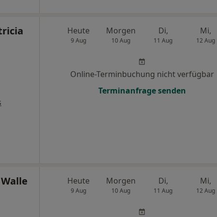
ricia
Heute
Morgen
Di,
Mi,
9 Aug
10 Aug
11 Aug
12 Aug
Online-Terminbuchung nicht verfügbar
Terminanfrage senden
s
 Walle
Heute
Morgen
Di,
Mi,
9 Aug
10 Aug
11 Aug
12 Aug