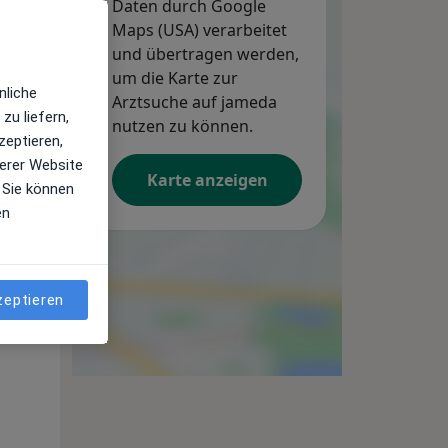
Daten durch Google
Maps (USA) verarbeitet
und übertragen werden,
um die Karte zur
nliche
Arztsuche auf jameda
zu liefern,
nutzen zu können.
zeptieren,
erer Website
Karte anzeigen
 Sie können
en
Do,
Fr,
Sa,
13 Aug
14 Aug
15 Aug
zeptieren