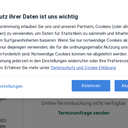
en
Online-Terminbuchung nicht verfügbar
tz ihrer Daten ist uns wichtig
Terminanfrage senden
Zustimmung erlauben Sie uns und unseren Partnern, Cookies (oder äh
gle
en) zu verwenden, um Daten für Statistiken zu sammeln und Inhalte 
ren Surfgewohnheiten basieren. Wenn Sie nur notwendige Cookies ak
Partnerschaft für interdisziplinäre ZahnMedizin - Dr. Köneke, Dr. Schroeder und Dr. Krause (angestellte Zahnärztin)
 nur diejenigen verwenden, die für die ordnungsgemäße Nutzung uns
erforderlich sind. Notwendige Cookies können nie abgelehnt werden.
mmung jederzeit in den Einstellungen widerrufen oder Ihre Präferenz
en. Erfahren Sie mehr unter
Datenschutz und Cookie Erklärung
leta
Heute
Morgen
Di,
Mi,
alski
9 Aug
10 Aug
11 Aug
12 Aug
Ablehnen
Ak
nstellungen
gen
Online-Terminbuchung nicht verfügbar
Terminanfrage senden
aps
tin