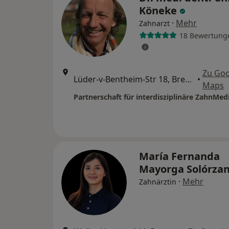
Köneke
·
Mehr
Zahnarzt
18 Bewertung
Zu Goo
Lüder-v-Bentheim-Str 18, Bremen
•
Maps
María Fernanda
Mayorga Solórza
·
Mehr
Zahnärztin