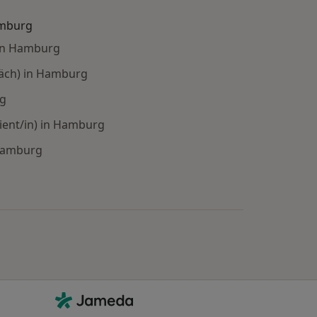
amburg
in Hamburg
räch) in Hamburg
rg
ient/in) in Hamburg
 Hamburg
e: Städte in der Nähe von Hamburg
Kontakt
Jameda - Startseite