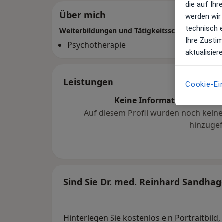
die auf Ih
Über mich
werden wir
technisch 
Weiterbildungen und Tätigkeitsschwerpunkte
Ihre Zusti
Psychotherapie
aktualisier
Leistungen
Cookie-Ei
Keine Informationen über 
Auf diesem Profil wurden noch kein
hinzugef
Sind Sie Dr. med. Reinhard Sandha
Hinterlegen Sie kostenlos ein Portraitbild