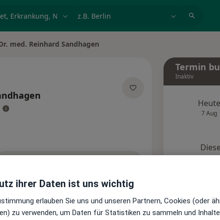
et, Erkrankung, Name
z.B. Berlin
Dr. med. Reinhard Sandhagen
 ändern
Termin b
Inaktiv
andhagen
Heut
über Spezialisierungen
7 Aug
Diese
Onlin
Terminanfrage senden
tz ihrer Daten ist uns wichtig
Standorte
Bewertungen
Zustimmung erlauben Sie uns und unseren Partnern, Cookies (oder äh
en) zu verwenden, um Daten für Statistiken zu sammeln und Inhalte 