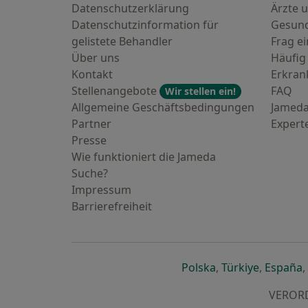
Datenschutzerklärung
Ärzte u
Datenschutzinformation für
Gesund
gelistete Behandler
Frag ei
Über uns
Häufig
Kontakt
Erkra
Stellenangebote
FAQ
Wir stellen ein!
Allgemeine Geschäftsbedingungen
Jameda
Partner
Expert
Presse
Wie funktioniert die Jameda
Suche?
Impressum
Barrierefreiheit
öffnet in einer n
öffnet in
ö
Polska
,
Türkiye
,
España
,
VERORDN