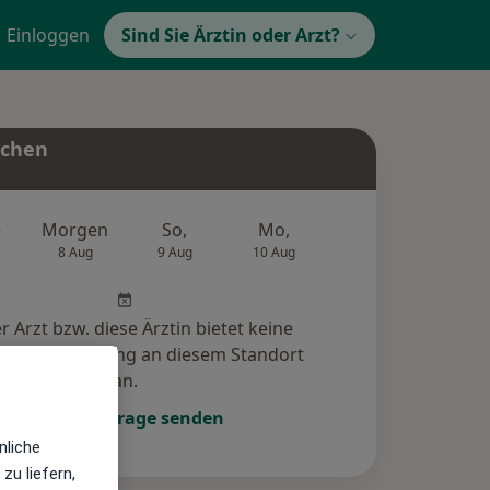
Einloggen
Sind Sie Ärztin oder Arzt?
uchen
e
Morgen
So,
Mo,
Di,
Mi,
8 Aug
9 Aug
10 Aug
11 Aug
12 Au
r Arzt bzw. diese Ärztin bietet keine
e-Terminbuchung an diesem Standort
an.
Terminanfrage senden
nliche
zu liefern,