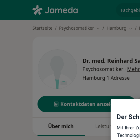
Fachgebi
Startseite
Psychosomatiker
Hamburg
Stadt ändern
Stadt
Dr. med.
Reinhard S
Psychosomatiker
·
Mehr
Hamburg
1 Adresse
Kontaktdaten anzeigen
Der Schu
Über mich
Leistungen
Mit Ihrer 
Technologi