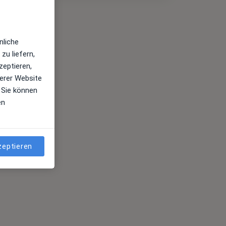
nliche
zu liefern,
zeptieren,
erer Website
 Sie können
en
zeptieren