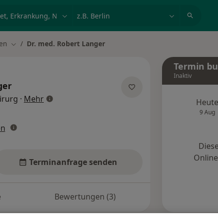
et, Erkrankung, Name
z.B. Berlin
en
Dr. med. Robert Langer
ndern
Stadt ändern
Termin b
Inaktiv
ger
über Spezialisierungen
irurg
·
Mehr
Heut
9 Aug
en
Diese
Onlin
Terminanfrage senden
e
Bewertungen (3)