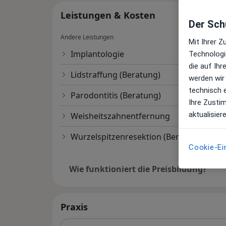
Leistungen & Kosten
Der Schu
Andere Leistungen
Mit Ihrer 
Implantologie
Technologi
die auf Ih
Lidstraffung (Beratung)
werden wir
technisch 
Parodontitis (Beratung)
Ihre Zusti
aktualisier
Weisheitszahnentfernung
Wurzelspitzenresektion (Beratung)
Cookie-Ei
Wie funktioniert die Preisbildung?
Praxis