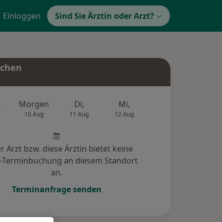
Einloggen
Sind Sie Ärztin oder Arzt?
uchen
e
Morgen
Di,
Mi,
Do,
Fr,
10 Aug
11 Aug
12 Aug
13 Aug
14 Au
r Arzt bzw. diese Ärztin bietet keine
e-Terminbuchung an diesem Standort
an.
Terminanfrage senden