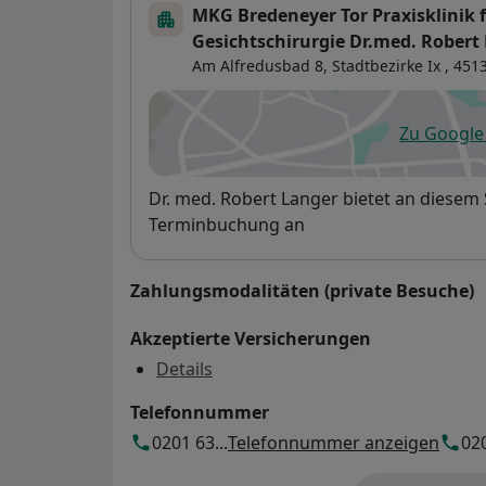
MKG Bredeneyer Tor Praxisklinik 
Gesichtschirurgie Dr.med. Robert
Am Alfredusbad 8,
Stadtbezirke Ix
, 451
Zu Googl
öf
Verfügbarkeit
Dr. med. Robert Langer bietet an diesem
Terminbuchung an
Zahlungsmodalitäten (private Besuche)
Akzeptierte Versicherungen
Details
Telefonnummer
0201 63...
Telefonnummer anzeigen
020