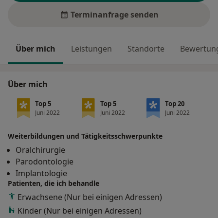
Terminanfrage senden
Über mich
Leistungen
Standorte
Bewertung
Über mich
Top 5
Top 5
Top 20
Juni 2022
Juni 2022
Juni 2022
Weiterbildungen und Tätigkeitsschwerpunkte
Oralchirurgie
Parodontologie
Implantologie
Patienten, die ich behandle
Erwachsene (Nur bei einigen Adressen)
Kinder (Nur bei einigen Adressen)