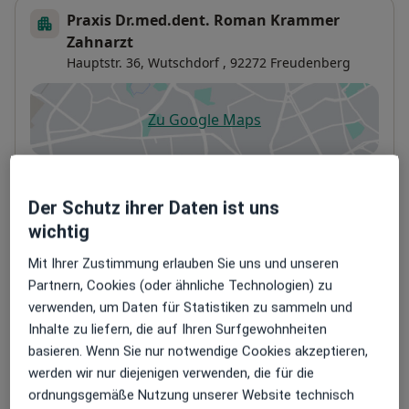
Praxis Dr.med.dent. Roman Krammer
Zahnarzt
Hauptstr. 36,
Wutschdorf
, 92272
Freudenberg
Zu Google Maps
öffnet in einer neuen Registe
Verfügbarkeit
Dr. med. dent. Roman Krammer bietet an diesem
Standort über Jameda keine Online-
Der Schutz ihrer Daten ist uns
Terminbuchung an
wichtig
Mit Ihrer Zustimmung erlauben Sie uns und unseren
Zahlungsmodalitäten (private Besuche)
Partnern, Cookies (oder ähnliche Technologien) zu
verwenden, um Daten für Statistiken zu sammeln und
Akzeptierte Versicherungen
Inhalte zu liefern, die auf Ihren Surfgewohnheiten
Details
basieren. Wenn Sie nur notwendige Cookies akzeptieren,
werden wir nur diejenigen verwenden, die für die
Telefonnummer
ordnungsgemäße Nutzung unserer Website technisch
09627 92...
Telefonnummer anzeigen