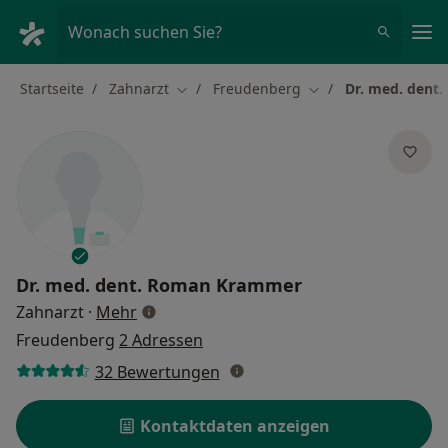
Ha
Wonach suchen Sie?
Startseite
Zahnarzt
Freudenberg
Dr. med. dent
Stadt ändern
Stadt ändern
Dr. med. dent.
Roman Krammer
über Spezialisierungen
Zahnarzt
·
Mehr
Freudenberg
2 Adressen
32 Bewertungen
Kontaktdaten anzeigen