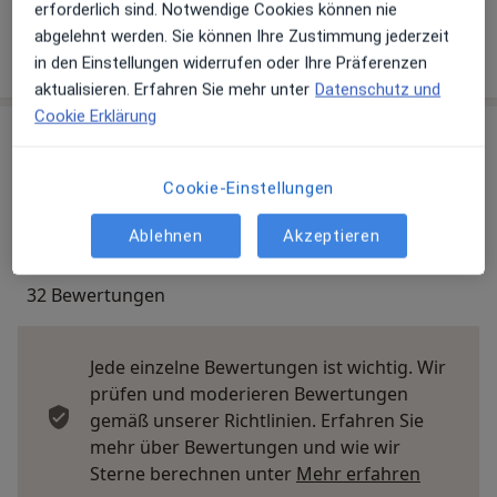
erforderlich sind. Notwendige Cookies können nie
abgelehnt werden. Sie können Ihre Zustimmung jederzeit
Mehr Details anzeigen
über die Adresse
in den Einstellungen widerrufen oder Ihre Präferenzen
aktualisieren. Erfahren Sie mehr unter
Datenschutz und
Cookie Erklärung
Erfahrungen
Cookie-Einstellungen
Bewerten
Ablehnen
Akzeptieren
32 Bewertungen
Jede einzelne Bewertungen ist wichtig. Wir
prüfen und moderieren Bewertungen
gemäß unserer Richtlinien. Erfahren Sie
mehr über Bewertungen und wie wir
Mehr übe
Sterne berechnen unter
Mehr erfahren