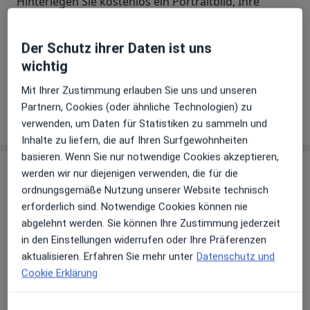
Hinterlegen Sie kostenlos ein Portraitbild, Ihre
Sprechzeiten und Leistungen. Dadurch werden Sie
besser gefunden. Lassen Sie sich außerdem bereits
Der Schutz ihrer Daten ist uns
vor Veröffentlichung kostenfrei über neue
wichtig
Patienten-Feedbacks per E-Mail informieren.
Mit Ihrer Zustimmung erlauben Sie uns und unseren
Partnern, Cookies (oder ähnliche Technologien) zu
Jetzt als Arzt anmelden
verwenden, um Daten für Statistiken zu sammeln und
Inhalte zu liefern, die auf Ihren Surfgewohnheiten
basieren. Wenn Sie nur notwendige Cookies akzeptieren,
Praxen (2)
werden wir nur diejenigen verwenden, die für die
ordnungsgemäße Nutzung unserer Website technisch
Adresse 1
Adresse 2
erforderlich sind. Notwendige Cookies können nie
abgelehnt werden. Sie können Ihre Zustimmung jederzeit
in den Einstellungen widerrufen oder Ihre Präferenzen
HNO-Zentrum Rhein-Neckar Standort
aktualisieren. Erfahren Sie mehr unter
Datenschutz und
Mannheim II
Cookie Erklärung
Max-Joseph-Str. 1,
Neckarstadt-West
, 68167
Mannheim