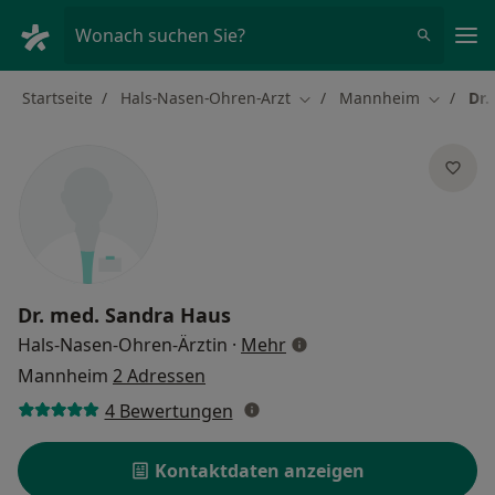
Ha
Wonach suchen Sie?
Startseite
Hals-Nasen-Ohren-Arzt
Mannheim
Dr.
Stadt ändern
Stadt än
Dr. med.
Sandra Haus
über Spezialisierungen
Hals-Nasen-Ohren-Ärztin
·
Mehr
Mannheim
2 Adressen
4 Bewertungen
Kontaktdaten anzeigen