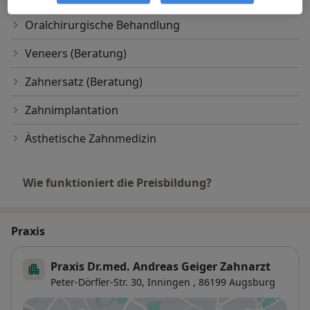
Oralchirurgische Behandlung
Veneers (Beratung)
Zahnersatz (Beratung)
Zahnimplantation
Ästhetische Zahnmedizin
Wie funktioniert die Preisbildung?
Praxis
Praxis Dr.med. Andreas Geiger Zahnarzt
Peter-Dörfler-Str. 30,
Inningen
, 86199
Augsburg