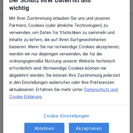
Der Schutz ihrer Daten ist uns
Prothetik
wichtig
Mit Ihrer Zustimmung erlauben Sie uns und unseren
Leistungen & Kosten
Partnern, Cookies (oder ähnliche Technologien) zu
Beliebte Leistungen
verwenden, um Daten für Statistiken zu sammeln und
Allgemeine Sprechstunde
Inhalte zu liefern, die auf Ihren Surfgewohnheiten
basieren. Wenn Sie nur notwendige Cookies akzeptieren,
Peter-Dörfler-Str. 30, Augsburg
werden wir nur diejenigen verwenden, die für die
Praxis Dr.med. Andreas Geiger Zahnarzt
ordnungsgemäße Nutzung unserer Website technisch
erforderlich sind. Notwendige Cookies können nie
Peter-Dörfler-Str. 30, Augsburg
abgelehnt werden. Sie können Ihre Zustimmung jederzeit
Praxis Dr.med. Andreas Geiger Zahnarzt
in den Einstellungen widerrufen oder Ihre Präferenzen
aktualisieren. Erfahren Sie mehr unter
Datenschutz und
Erstuntersuchung (Neupatient/in)
Cookie Erklärung
Peter-Dörfler-Str. 30, Augsburg
Praxis Dr.med. Andreas Geiger Zahnarzt
Cookie-Einstellungen
Andere Leistungen
Ablehnen
Akzeptieren
Implantologie