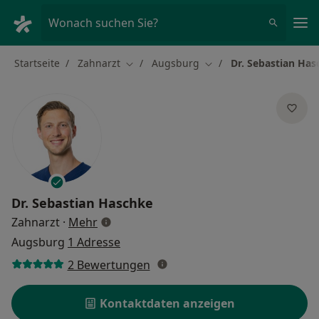
Ha
Wonach suchen Sie?
Startseite
Zahnarzt
Augsburg
Dr. Sebastian Has
Stadt ändern
Stadt ändern
Dr.
Sebastian Haschke
über Spezialisierungen
Zahnarzt
·
Mehr
Augsburg
1 Adresse
2 Bewertungen
Kontaktdaten anzeigen