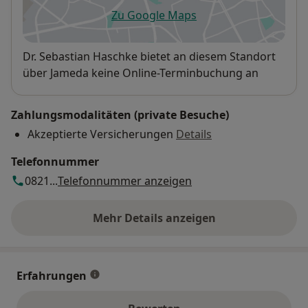
Zu Google Maps
öffnet in einer neuen Registe
Verfügbarkeit
Dr. Sebastian Haschke bietet an diesem Standort
über Jameda keine Online-Terminbuchung an
Zahlungsmodalitäten (private Besuche)
Akzeptierte Versicherungen
Details
Telefonnummer
0821...
Telefonnummer anzeigen
Mehr Details anzeigen
über die Adresse
Erfahrungen