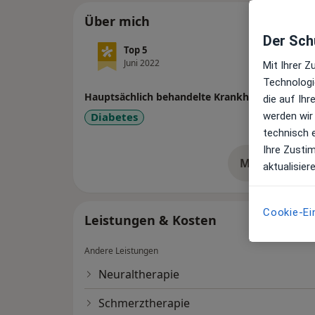
Über mich
Der Schu
Top 5
Juni 2022
Mit Ihrer 
Technologi
Hauptsächlich behandelte Krankheiten
die auf Ih
werden wir
Diabetes
technisch 
Ihre Zusti
Mehr Details
aktualisier
üb
Cookie-Ei
Leistungen & Kosten
Andere Leistungen
Neuraltherapie
Schmerztherapie