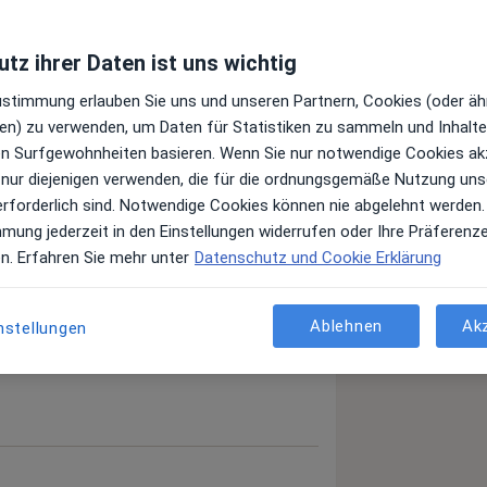
tz ihrer Daten ist uns wichtig
Zustimmung erlauben Sie uns und unseren Partnern, Cookies (oder äh
en) zu verwenden, um Daten für Statistiken zu sammeln und Inhalte 
ren Surfgewohnheiten basieren. Wenn Sie nur notwendige Cookies ak
 nur diejenigen verwenden, die für die ordnungsgemäße Nutzung uns
erforderlich sind. Notwendige Cookies können nie abgelehnt werden.
mmung jederzeit in den Einstellungen widerrufen oder Ihre Präferenz
 anzeigen
en. Erfahren Sie mehr unter
Datenschutz und Cookie Erklärung
er Erfahrungen
Ablehnen
Ak
nstellungen