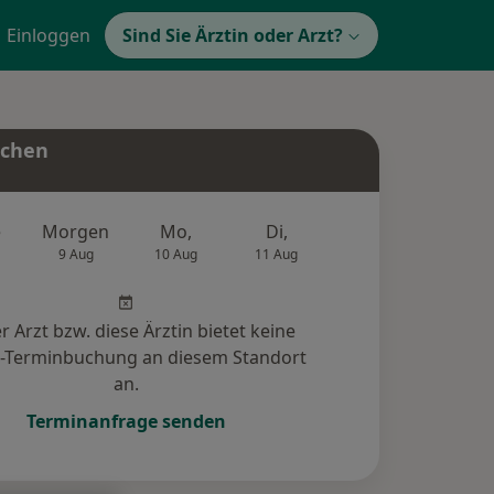
Einloggen
Sind Sie Ärztin oder Arzt?
uchen
e
Morgen
Mo,
Di,
Mi,
Do,
9 Aug
10 Aug
11 Aug
12 Aug
13 Au
r Arzt bzw. diese Ärztin bietet keine
e-Terminbuchung an diesem Standort
an.
Terminanfrage senden