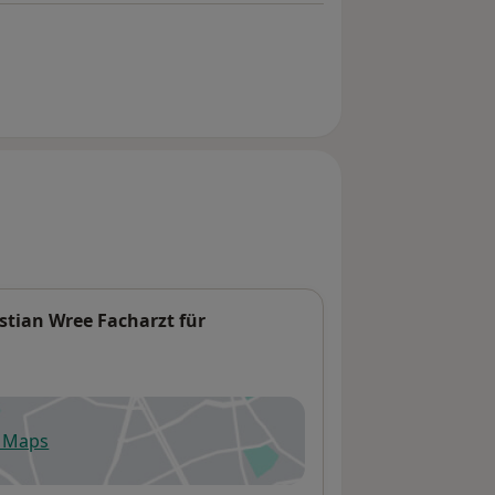
tian Wree Facharzt für
e Maps
fnet in einer neuen Registerkarte