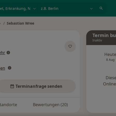
et, Erkrankung, Name
z.B. Berlin
Sebastian Wree
tadt ändern
Termin b
Inaktiv
über Spezialisierungen
hr
Heut
8 Aug
gen
Diese
Onlin
Terminanfrage senden
tandorte
Bewertungen (20)