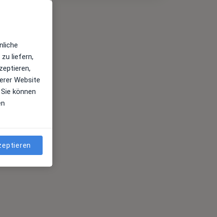
nliche
zu liefern,
zeptieren,
erer Website
 Sie können
en
zeptieren