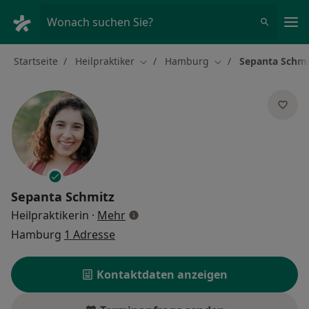
Ha
Wonach suchen Sie?
Startseite
Heilpraktiker
Hamburg
Sepanta Schmi
Stadt ändern
Stadt ändern
Sepanta Schmitz
über Spezialisierungen
Heilpraktikerin
·
Mehr
Hamburg
1 Adresse
Kontaktdaten anzeigen