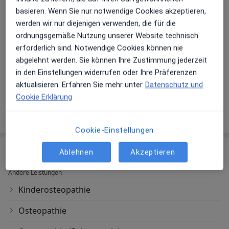
Hauptsächlich behandelte Krankheiten
basieren. Wenn Sie nur notwendige Cookies akzeptieren,
ISG Syndrom
Schwangerschaftsbeschwerden
werden wir nur diejenigen verwenden, die für die
a11y_
Kopfschmerzen
Verspannungen
Koliken
+17
ordnungsgemäße Nutzung unserer Website technisch
erforderlich sind. Notwendige Cookies können nie
Patienten, die ich behandle
abgelehnt werden. Sie können Ihre Zustimmung jederzeit
Erwachsene
in den Einstellungen widerrufen oder Ihre Präferenzen
Kinder
aktualisieren. Erfahren Sie mehr unter
Datenschutz und
Cookie Erklärung
Mehr Details anzeigen
über Erfahrungen
Cookie-Einstellungen
Leistungen & Kosten
Ablehnen
Akzeptieren
Andere Leistungen
Kinderosteopathie
Osteopathie