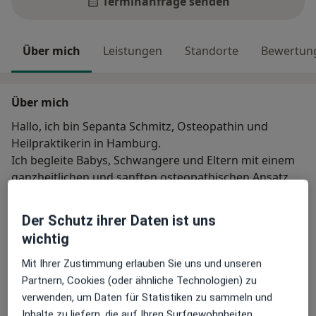
Terminanfrage senden
Über mich
Leistungen
Standorte
Bewertun
Über mich
Hallo, ich bin Sepanta Schmitz, Osteopathin und
Heilpraktikerin in Hamburg.
Ich begleite Babys, Schwangere und Eltern mit einem
ganzheitlichen und sanften osteopathischen Ansatz.
Mein Anliegen ist es, dich und deine Familie
einfühlsam zu unterstützen – mit klar strukturierten
Der Schutz ihrer Daten ist uns
Behandlungen und individueller Begleitung.
wichtig
Über mich
mehr
Mit Ihrer Zustimmung erlauben Sie uns und unseren
Weiterbildungen und Tätigkeitsschwerpunkte
Partnern, Cookies (oder ähnliche Technologien) zu
Osteopathie
verwenden, um Daten für Statistiken zu sammeln und
Inhalte zu liefern, die auf Ihren Surfgewohnheiten