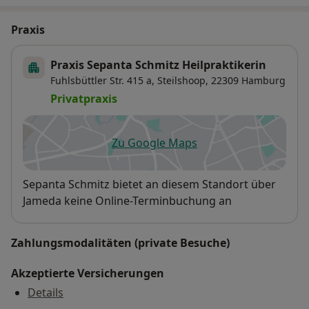
Praxis
Praxis Sepanta Schmitz Heilpraktikerin
Fuhlsbüttler Str. 415 a,
Steilshoop
, 22309
Hamburg
Privatpraxis
Zu Google Maps
öffnet in einer neuen Registe
Verfügbarkeit
Sepanta Schmitz bietet an diesem Standort über
Jameda keine Online-Terminbuchung an
Zahlungsmodalitäten (private Besuche)
Akzeptierte Versicherungen
Details