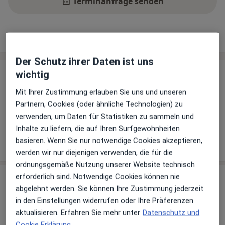
Terminanfrage senden
Leistungen
Standorte
Bewertungen
Der Schutz ihrer Daten ist uns
Leistungen & Kosten
wichtig
Mit Ihrer Zustimmung erlauben Sie uns und unseren
Andere Leistungen
Partnern, Cookies (oder ähnliche Technologien) zu
Osteopathie
verwenden, um Daten für Statistiken zu sammeln und
Inhalte zu liefern, die auf Ihren Surfgewohnheiten
basieren. Wenn Sie nur notwendige Cookies akzeptieren,
Wie funktioniert die Preisbildung?
werden wir nur diejenigen verwenden, die für die
ordnungsgemäße Nutzung unserer Website technisch
erforderlich sind. Notwendige Cookies können nie
Praxis
abgelehnt werden. Sie können Ihre Zustimmung jederzeit
in den Einstellungen widerrufen oder Ihre Präferenzen
Praxis Silke Büttner Heilpraktikerin
aktualisieren. Erfahren Sie mehr unter
Datenschutz und
Salinstr. 10,
83022
Rosenheim
Cookie Erklärung