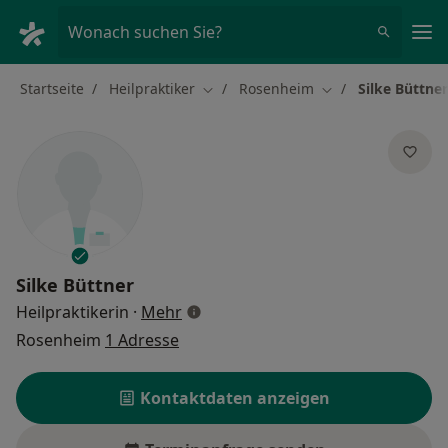
Ha
Wonach suchen Sie?
Startseite
Heilpraktiker
Rosenheim
Silke Büttner
Stadt ändern
Stadt ändern
Silke Büttner
über Spezialisierungen
Heilpraktikerin
·
Mehr
Rosenheim
1 Adresse
Kontaktdaten anzeigen