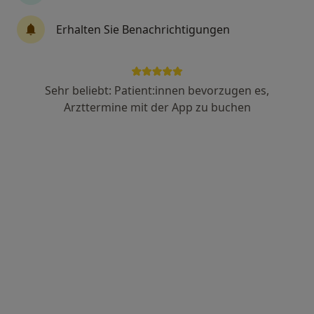
Dr. med. Daniela Erhard
Erhalten Sie Benachrichtigungen
Augenärztin
15 Bewertungen
Sehr beliebt: Patient:innen bevorzugen es,
Max-Josefs-Platz 18, Rosenheim
•
Zu Google Maps
Arzttermine mit der App zu buchen
Smile Eyes Augenärzte Privatprax. MVZ Standort Rosenheim
Privatpraxis
Dieser Arzt bzw. diese Ärztin bietet keine Online-Terminbuchung an diesem Standort an.
Terminanfrage senden