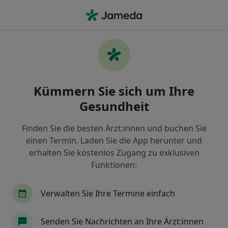
Ha
Augenarzt • Rosenheim, Bayern
Filter & Sortierung
Zu Google Maps
Augenarzt in Rosenheim: Termin buchen
Kümmern Sie sich um Ihre
mit jameda
Gesundheit
Finden Sie Augenärzte in Rosenheim und buchen Sie
online ohne zusätzliche Kosten.
Finden Sie die besten Ärzt:innen und buchen Sie
Wie wir die Suchergebnisse sortieren
einen Termin. Laden Sie die App herunter und
erhalten Sie kostenlos Zugang zu exklusiven
Funktionen:
Verwalten Sie Ihre Termine einfach
Senden Sie Nachrichten an Ihre Ärzt:innen