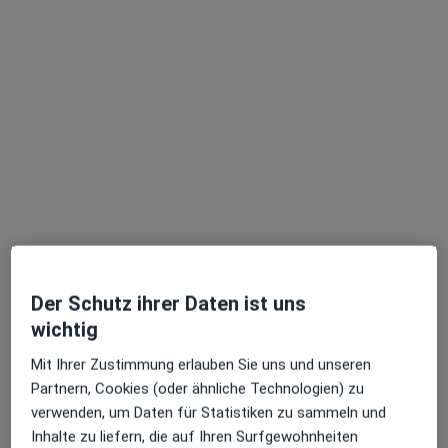
Dr. med. Marion Neunzig
Augenärztin
27 Bewertungen
Münchener Str. 39, Rosenheim
•
Zu Google Maps
Praxis Dr.med. Marion Neunzig Fachärztin für Augenheilkunde
Dieser Arzt bzw. diese Ärztin bietet keine Online-Terminbuchung an diesem Standort an.
Der Schutz ihrer Daten ist uns
Terminanfrage senden
wichtig
Mit Ihrer Zustimmung erlauben Sie uns und unseren
Ärzte und Heilberufler verfügbar
Partnern, Cookies (oder ähnliche Technologien) zu
verwenden, um Daten für Statistiken zu sammeln und
Diese Ärzte und Heilberufler befinden sich
Inhalte zu liefern, die auf Ihren Surfgewohnheiten