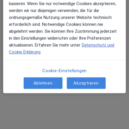
außerhalb von Rosenheim, Bayern in Gebieten nahe
basieren. Wenn Sie nur notwendige Cookies akzeptieren,
Ihrer Suche.
werden wir nur diejenigen verwenden, die für die
ordnungsgemäße Nutzung unserer Website technisch
erforderlich sind. Notwendige Cookies können nie
abgelehnt werden. Sie können Ihre Zustimmung jederzeit
in den Einstellungen widerrufen oder Ihre Präferenzen
aktualisieren. Erfahren Sie mehr unter
Datenschutz und
Cookie Erklärung
Dr. med. Ulrike Baumgarten -
Cookie-Einstellungen
Privatpraxis
Augenärztin
Ablehnen
Akzeptieren
99 Bewertungen
Dachauer Str. 4, München
•
Zu Google Maps
Privatpraxis Dr.med. Ulrike Baumgarten Fachärztin für Augenheilkunde
Privatpraxis
Dieser Arzt bzw. diese Ärztin bietet keine Online-Terminbuchung an diesem Standort an.