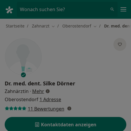
Ha
Wonach suchen Sie?
Startseite
Zahnarzt
Oberostendorf
Dr. med. dent
Stadt ändern
Stadt ändern
Dr. med. dent.
Silke Dörner
über Spezialisierungen
Zahnärztin
·
Mehr
Oberostendorf
1 Adresse
11 Bewertungen
Kontaktdaten anzeigen