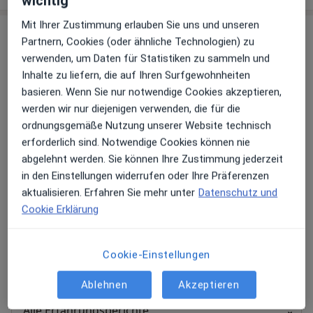
wichtig
Mit Ihrer Zustimmung erlauben Sie uns und unseren
Erfahrungen
Partnern, Cookies (oder ähnliche Technologien) zu
verwenden, um Daten für Statistiken zu sammeln und
Bewerten
Inhalte zu liefern, die auf Ihren Surfgewohnheiten
basieren. Wenn Sie nur notwendige Cookies akzeptieren,
werden wir nur diejenigen verwenden, die für die
ordnungsgemäße Nutzung unserer Website technisch
11 Bewertungen
erforderlich sind. Notwendige Cookies können nie
abgelehnt werden. Sie können Ihre Zustimmung jederzeit
in den Einstellungen widerrufen oder Ihre Präferenzen
Jede einzelne Bewertungen ist wichtig. Wir
aktualisieren. Erfahren Sie mehr unter
Datenschutz und
prüfen und moderieren Bewertungen
Cookie Erklärung
gemäß unserer Richtlinien. Erfahren Sie
mehr über Bewertungen und wie wir
Mehr übe
Sterne berechnen unter
Mehr erfahren
Cookie-Einstellungen
Ablehnen
Akzeptieren