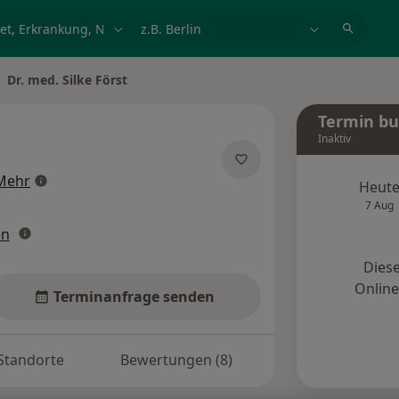
et, Erkrankung, Name
z.B. Berlin
Dr. med. Silke Först
dt ändern
Termin b
Inaktiv
über Spezialisierungen
Mehr
Heut
7 Aug
en
Diese
Onlin
Terminanfrage senden
Standorte
Bewertungen (8)