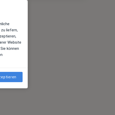
nliche
zu liefern,
zeptieren,
erer Website
 Sie können
en
zeptieren