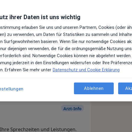
tz ihrer Daten ist uns wichtig
Zustimmung erlauben Sie uns und unseren Partnern, Cookies (oder äh
en) zu verwenden, um Daten für Statistiken zu sammeln und Inhalte 
ren Surfgewohnheiten basieren. Wenn Sie nur notwendige Cookies ak
 nur diejenigen verwenden, die für die ordnungsgemäße Nutzung uns
erforderlich sind. Notwendige Cookies können nie abgelehnt werden.
Leistungen und Kosten
mmung jederzeit in den Einstellungen widerrufen oder Ihre Präferenz
e Informationen über Leistungen
en. Erfahren Sie mehr unter
Datenschutz und Cookie Erklärung
ügt.
Ablehnen
Ak
nstellungen
Arzt-Info
, Ihre Sprechzeiten und Leistungen.