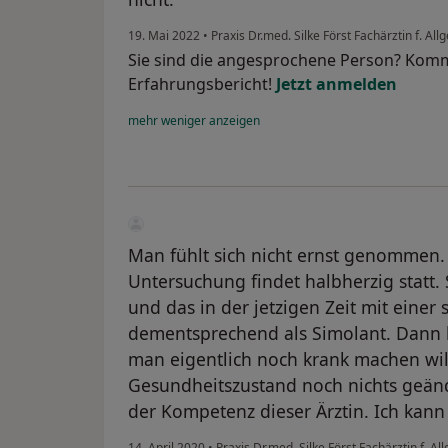
19. Mai 2022
•
Praxis Dr.med. Silke Först Fachärztin f. A
Sie sind die angesprochene Person? Komm
Erfahrungsbericht!
Jetzt anmelden
mehr
weniger
anzeigen
Man fühlt sich nicht ernst genommen. 
Untersuchung findet halbherzig statt. 
und das in der jetzigen Zeit mit einer 
dementsprechend als Simolant. Dann 
man eigentlich noch krank machen will
Gesundheitszustand noch nichts geänd
der Kompetenz dieser Ärztin. Ich kann
14. April 2020
•
Praxis Dr.med. Silke Först Fachärztin f. 