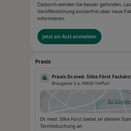
Dadurch werden Sie besser gefunden. Lass
Veröffentlichung kostenfrei über neue Pa
informieren.
Jetzt als Arzt anmelden
Praxis
Praxis Dr.med. Silke Först Fachär
Braugasse 5 a,
99830
Treffurt
Zu Googl
öf
Verfügbarkeit
Dr. med. Silke Först bietet an diesem St
Terminbuchung an