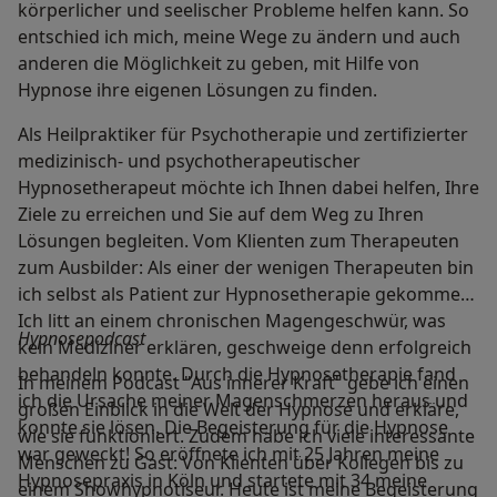
körperlicher und seelischer Probleme helfen kann. So
entschied ich mich, meine Wege zu ändern und auch
anderen die Möglichkeit zu geben, mit Hilfe von
Hypnose ihre eigenen Lösungen zu finden.
Als Heilpraktiker für Psychotherapie und zertifizierter
medizinisch- und psychotherapeutischer
Hypnosetherapeut möchte ich Ihnen dabei helfen, Ihre
Ziele zu erreichen und Sie auf dem Weg zu Ihren
Lösungen begleiten. Vom Klienten zum Therapeuten
zum Ausbilder: Als einer der wenigen Therapeuten bin
ich selbst als Patient zur Hypnosetherapie gekommen.
Ich litt an einem chronischen Magengeschwür, was
Hypnosepodcast
kein Mediziner erklären, geschweige denn erfolgreich
behandeln konnte. Durch die Hypnosetherapie fand
In meinem Podcast "Aus innerer Kraft" gebe ich einen
ich die Ursache meiner Magenschmerzen heraus und
großen Einblick in die Welt der Hypnose und erkläre,
konnte sie lösen. Die Begeisterung für die Hypnose
wie sie funktioniert. Zudem habe ich viele interessante
war geweckt! So eröffnete ich mit 25 Jahren meine
Menschen zu Gast: Von Klienten über Kollegen bis zu
Hypnosepraxis in Köln und startete mit 34 meine
einem Showhypnotiseur. Heute ist meine Begeisterung