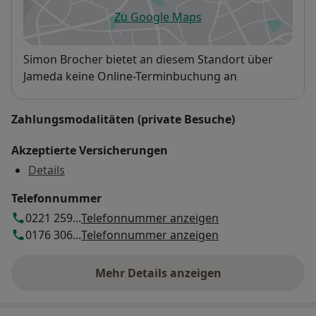
Zu Google Maps
öffnet in einer neuen Registe
Verfügbarkeit
Simon Brocher bietet an diesem Standort über
Jameda keine Online-Terminbuchung an
Zahlungsmodalitäten (private Besuche)
Akzeptierte Versicherungen
Details
Telefonnummer
0221 259...
Telefonnummer anzeigen
0176 306...
Telefonnummer anzeigen
Mehr Details anzeigen
über die Adresse