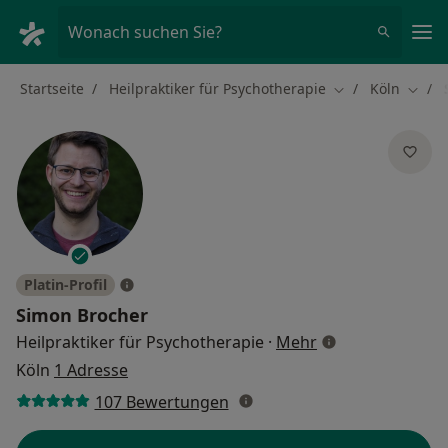
Ha
Wonach suchen Sie?
Startseite
Heilpraktiker für Psychotherapie
Köln
Stadt ändern
Stadt
Platin-Profil
Simon Brocher
über Spezialisie
Heilpraktiker für Psychotherapie
·
Mehr
Köln
1 Adresse
107 Bewertungen