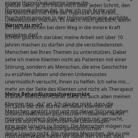
eigene Hypnoseakademie (www.die-
größer denn je. Ich freue mich über jeden Schritt, den
Hypnoseakademie.de), in der ich nun Ärzte und
die Menschen mit Hilfe der Hypnose und ihrem
Psychotherapeuten in der Hypnosetherapie ausbilde.
Unbewussten machen. Es macht mich glücklich, wenn
Warum zu mir?
ich die Menschen bei dem Weg in die innere Kraft
begleiten darf.
Ich bin glücklich darüber, meine Arbeit seit über 10
Jahren machen zu dürfen und die verschiedensten
Menschen bei Ihren Themen zu unterstützen. Dabei
sehe ich meine Klienten nicht als Patienten mit einer
Störung, sondern als Menschen, die eine Geschichte
zu erzählen haben und deren Unbewusstes
unermüdlich versucht, ihnen zu helfen. Ich sehe mich
mehr an der Seite des Klienten und nicht als Therapeut
Meine Behandlungs­schwerpunkte
kranker Menschen. Daher biete ich auch allen meinen
Klienten das „du“ an. Ich glaube nicht, dass die
Im Laufe der Zeit durfte ich vielen Klienten bei
Menschen gestört sind und mit dieser Störung leben
unterschiedlichsten psychischen Problemen helfen
müssen, sondern dass deren System nur versucht,
und sie durch herausfordernde Lebenslagen
eine gute Lösung zu finden. Die Menschen mögen nur
begleiten. In der selbstorganisatorischen
diese Lösung nicht. Die meisten Menschen, die zu mir
Hypnosetherapie haben wir dabei den Vorteil, dass