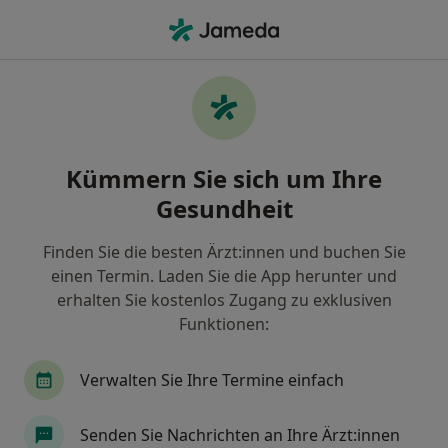
Ha
Wonach suchen Sie?
Startseite
Frauenarzt (Gynäkologe)
München
Dr.
Stadt ändern
Stadt än
Kümmern Sie sich um Ihre
Gesundheit
Finden Sie die besten Ärzt:innen und buchen Sie
einen Termin. Laden Sie die App herunter und
Gold-Profil
erhalten Sie kostenlos Zugang zu exklusiven
Dr. med.
Simone Baumgärtner
Funktionen:
über Spezialisierunge
Frauenärztin (Gynäkologin)
·
Mehr
München
1 Adresse
Verwalten Sie Ihre Termine einfach
3 Bewertungen
Senden Sie Nachrichten an Ihre Ärzt:innen