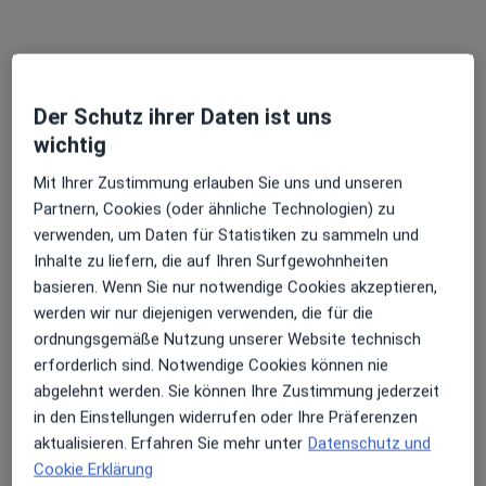
Seit 2012: Angestellte Gynäkologin in
gynäkologischer Gemeinschaftspraxis Weilheim
Der Schutz ihrer Daten ist uns
wichtig
2007-2012: Elternzeit
Mit Ihrer Zustimmung erlauben Sie uns und unseren
2006-2007: Scientific Research Manager
Partnern, Cookies (oder ähnliche Technologien) zu
Hepatology Drug Addiction & Antiifectives
verwenden, um Daten für Statistiken zu sammeln und
(Medizinische Abteilungsleitung 7 Mitarbeiter)
Inhalte zu liefern, die auf Ihren Surfgewohnheiten
Medizinische Ausbildung
Eaaex Pharma
basieren. Wenn Sie nur notwendige Cookies akzeptieren,
werden wir nur diejenigen verwenden, die für die
2004-2006: Medical Advisor HIV/Hepatitis Bristol
1989-1993: Klinik an der Technischen Universität
ordnungsgemäße Nutzung unserer Website technisch
München
erforderlich sind. Notwendige Cookies können nie
2001-2004: Medical Advisor Gynaecology
abgelehnt werden. Sie können Ihre Zustimmung jederzeit
Organon GmbH
1986-1989: Vorklinik an der Universität
in den Einstellungen widerrufen oder Ihre Präferenzen
Regensburg
aktualisieren. Erfahren Sie mehr unter
Datenschutz und
2000-2001: Gynäkologische Praxisassistentin
Cookie Erklärung
München