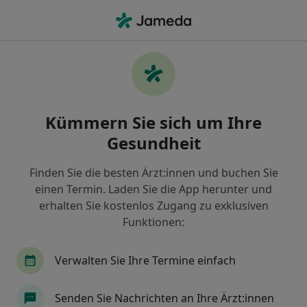
Ha
Sportmediziner • Herzogenrath, Nordrhein-Westfalen
Filter & Sortierung
Zu Google Maps
Sportmediziner in Herzogenrath: Termin
Kümmern Sie sich um Ihre
buchen mit jameda
Gesundheit
Finden Sie Sportmediziner in Herzogenrath und
buchen Sie online ohne zusätzliche Kosten.
Finden Sie die besten Ärzt:innen und buchen Sie
Wie wir die Suchergebnisse sortieren
einen Termin. Laden Sie die App herunter und
erhalten Sie kostenlos Zugang zu exklusiven
Funktionen:
Verwalten Sie Ihre Termine einfach
Senden Sie Nachrichten an Ihre Ärzt:innen