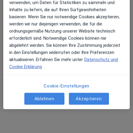
verwenden, um Daten für Statistiken zu sammeln und
Privatpraxis
Inhalte zu liefern, die auf Ihren Surfgewohnheiten
Dieser Arzt bzw. diese Ärztin bietet keine Online-Terminbuchung an diesem Standort an.
basieren. Wenn Sie nur notwendige Cookies akzeptieren,
werden wir nur diejenigen verwenden, die für die
Terminanfrage senden
ordnungsgemäße Nutzung unserer Website technisch
erforderlich sind. Notwendige Cookies können nie
abgelehnt werden. Sie können Ihre Zustimmung jederzeit
in den Einstellungen widerrufen oder Ihre Präferenzen
aktualisieren. Erfahren Sie mehr unter
Datenschutz und
Cookie Erklärung
Cookie-Einstellungen
Dr. med. Georg Kaupe - Privatpraxis
Ablehnen
Akzeptieren
Sportmediziner, Orthopäde & Unfallchirurg, Akupunkteur
354 Bewertungen
Am Marienhospital 1, Bonn
•
Zu Google Maps