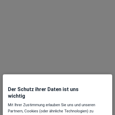
Dieser Arzt bzw. diese Ärztin bietet keine Online-Terminbuchung an diesem Standort an.
Terminanfrage senden
Dr. med. Christian Lange
·
Sportmediziner, Orthopäde & Unfallchirurg, Orthopäde
Mehr
Der Schutz ihrer Daten ist uns
122 Bewertungen
wichtig
Mit Ihrer Zustimmung erlauben Sie uns und unseren
Martinstr. 16 - 20, Köln
•
Zu Google Maps
Partnern, Cookies (oder ähnliche Technologien) zu
Praxis Dr.med. Christian Lange Facharzt für Orthopädie und Unfallchirurgie