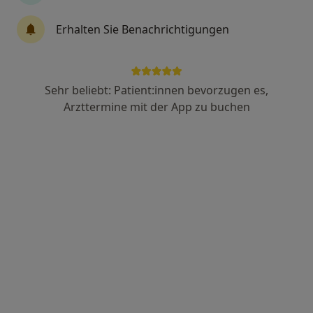
Dr. med. Nils Lynen
Erhalten Sie Benachrichtigungen
Sportmediziner, Orthopäde & Unfallchirurg, Akupunkteur
117 Bewertungen
Sehr beliebt: Patient:innen bevorzugen es,
Zu Google
Friedrich-Wilhelm-Platz 5-6, Aachen
•
Arzttermine mit der App zu buchen
Maps
MVZ Orthopäde und Unfallchirurgie Nordrhein GmbH
Dieser Arzt bzw. diese Ärztin bietet keine Online-Terminbuchung an diesem Standort an.
Terminanfrage senden
Ärzte und Heilberufler verfügbar
Diese Ärzte und Heilberufler befinden sich
außerhalb von Herzogenrath, Nordrhein-Westfalen
in Gebieten nahe Ihrer Suche.