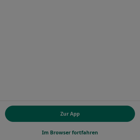
Dieser Arzt bzw. diese Ärztin bietet keine Online-Terminbuchung an diesem Standort an.
Terminanfrage senden
1
2
3
4
Ähnliche Suchen
Sportmediziner in den beliebtesten Städten
Sportmediziner in München
Sportmediziner in Berlin
Sportmediziner in Köln
Sportmediziner in Frankfurt
Zur App
Sportmediziner in Hamburg
Im Browser fortfahren
Mehr (5)