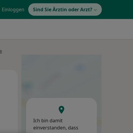
Einloggen
Sind Sie Ärztin oder Arzt?
e
Di,
Mi,
Do,
11 Aug
12 Aug
13 Aug
Ich bin damit
einverstanden, dass