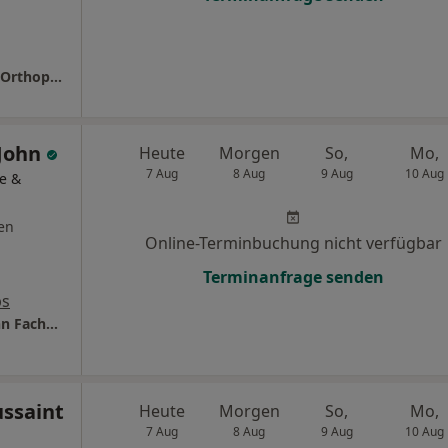
Praxis Dr.med. Thomas Nöcker Facharzt für Orthopädie
 John
Heute
Morgen
So,
Mo,
7 Aug
8 Aug
9 Aug
10 Aug
e &
en
Online-Terminbuchung nicht verfügbar
Terminanfrage senden
ps
Stemedical Privatpraxis Dr.med. Michael John Facharzt für Orthopädie
ussaint
Heute
Morgen
So,
Mo,
7 Aug
8 Aug
9 Aug
10 Aug