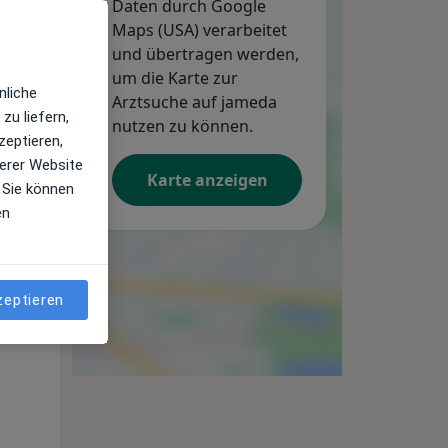
Daten durch Google
Maps (USA) verarbeitet
und übertragen werden,
um die Karte zur
nliche
Arztsuche auf jameda
zu liefern,
nutzen zu können.
zeptieren,
erer Website
Karte anzeigen
 Sie können
en
Di,
Mi,
Do,
11 Aug
12 Aug
13 Aug
zeptieren