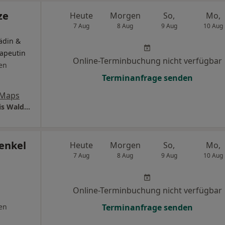
ze
Heute
Morgen
So,
Mo,
7 Aug
8 Aug
9 Aug
10 Aug
ädin &
rapeutin
Online-Terminbuchung nicht verfügbar
en
Terminanfrage senden
 Maps
MVZ Policura II gGmbH Orthopädische Praxis Waldstraßenviertel
nenkel
Heute
Morgen
So,
Mo,
7 Aug
8 Aug
9 Aug
10 Aug
Online-Terminbuchung nicht verfügbar
en
Terminanfrage senden