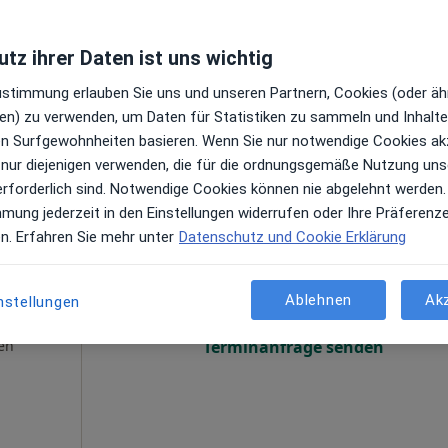
tz ihrer Daten ist uns wichtig
Zustimmung erlauben Sie uns und unseren Partnern, Cookies (oder äh
en) zu verwenden, um Daten für Statistiken zu sammeln und Inhalte 
ren Surfgewohnheiten basieren. Wenn Sie nur notwendige Cookies ak
 nur diejenigen verwenden, die für die ordnungsgemäße Nutzung uns
ußerhalb von Leipzig, Sachsen in Gebieten nahe Ihrer Suche.
erforderlich sind. Notwendige Cookies können nie abgelehnt werden.
mmung jederzeit in den Einstellungen widerrufen oder Ihre Präferenz
chlund
Heute
Morgen
So,
Mo,
en. Erfahren Sie mehr unter
Datenschutz und Cookie Erklärung
7 Aug
8 Aug
9 Aug
10 Aug
e &
·
peut
Ablehnen
Ak
nstellungen
Online-Terminbuchung nicht verfügbar
en
Terminanfrage senden