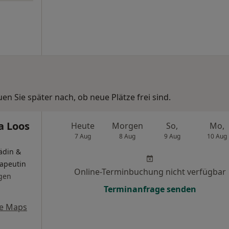
n Sie später nach, ob neue Plätze frei sind.
a Loos
Heute
Morgen
So,
Mo,
7 Aug
8 Aug
9 Aug
10 Aug
ädin &
rapeutin
Online-Terminbuchung nicht verfügbar
gen
Terminanfrage senden
e Maps