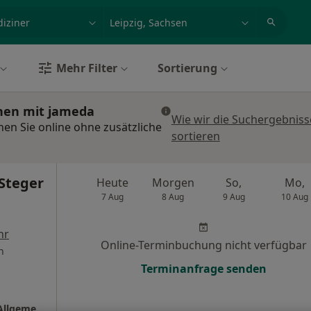
et, Erkrankung, Name
z.B. Berlin
Mehr Filter
Sortierung
chen mit jameda
Wie wir die Suchergebniss
hen Sie online ohne zusätzliche
sortieren
Steger
Heute
Morgen
So,
Mo,
7 Aug
8 Aug
9 Aug
10 Aug
hr
Online-Terminbuchung nicht verfügbar
n
Terminanfrage senden
Praxis Dr.med. Thomas Steger Facharzt für Allgemeinmedizin