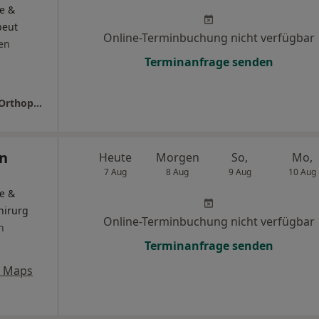
e &
peut
Online-Terminbuchung nicht verfügbar
en
Terminanfrage senden
Praxis Dr.med. Rene Roussaint Facharzt für Orthopädie
an
Heute
Morgen
So,
Mo,
7 Aug
8 Aug
9 Aug
10 Aug
e &
hirurg
Online-Terminbuchung nicht verfügbar
n
Terminanfrage senden
e Maps