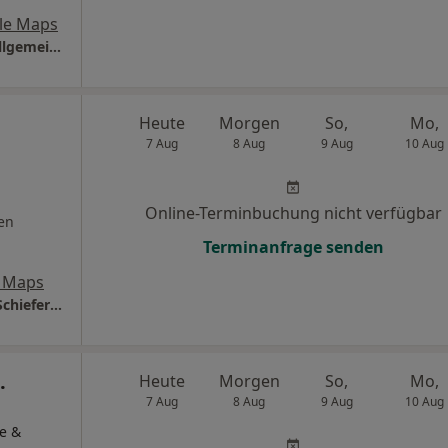
le Maps
Praxis Dr.med. Mike Einenkel Facharzt für Allgemeinmedizin
Heute
Morgen
So,
Mo,
7 Aug
8 Aug
9 Aug
10 Aug
Online-Terminbuchung nicht verfügbar
en
Terminanfrage senden
 Maps
Pneumologie Markkleeberg Dres. Clemens Schiefer Conrad Schiefer und Eva Schiefer
.
Heute
Morgen
So,
Mo,
7 Aug
8 Aug
9 Aug
10 Aug
e &