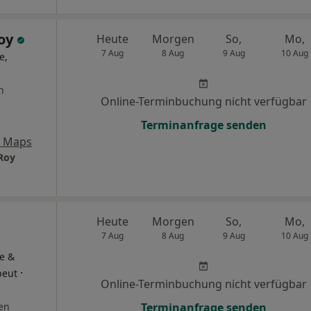
Roy
Heute
Morgen
So,
Mo,
7 Aug
8 Aug
9 Aug
10 Aug
e,
n
Online-Terminbuchung nicht verfügbar
Terminanfrage senden
e Maps
 Roy
Heute
Morgen
So,
Mo,
7 Aug
8 Aug
9 Aug
10 Aug
e &
·
peut
Online-Terminbuchung nicht verfügbar
en
Terminanfrage senden