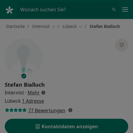
Ha
Wonach suchen Sie?
Startseite
Internist
Lübeck
Stefan Bialluch
Stadt ändern
Stadt ändern
Stefan Bialluch
über Spezialisierungen
Internist
·
Mehr
Lübeck
1 Adresse
77 Bewertungen
Kontaktdaten anzeigen