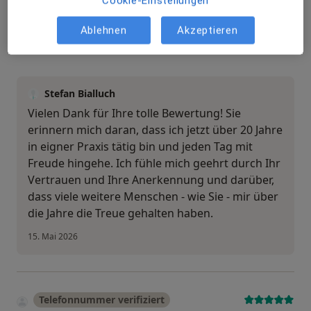
Cookie-Einstellungen
12. Mai 2026
•
Praxis Stefan Bialluch Facharzt für Innere Medizin und Nephrologie
•
Ablehnen
Akzeptieren
Andere
•
Problem melden
Stefan Bialluch
Vielen Dank für Ihre tolle Bewertung! Sie
erinnern mich daran, dass ich jetzt über 20 Jahre
in eigner Praxis tätig bin und jeden Tag mit
Freude hingehe. Ich fühle mich geehrt durch Ihr
Vertrauen und Ihre Anerkennung und darüber,
dass viele weitere Menschen - wie Sie - mir über
die Jahre die Treue gehalten haben.
15. Mai 2026
Telefonnummer verifiziert