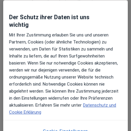
prüfen und moderieren Bewertungen
gemäß unserer Richtlinien. Erfahren Sie
mehr über Bewertungen und wie wir
Der Schutz ihrer Daten ist uns
Mehr übe
Sterne berechnen unter
Mehr erfahren
wichtig
Mit Ihrer Zustimmung erlauben Sie uns und unseren
Partnern, Cookies (oder ähnliche Technologien) zu
verwenden, um Daten für Statistiken zu sammeln und
Inhalte zu liefern, die auf Ihren Surfgewohnheiten
Bewertungen durchsuchen
basieren. Wenn Sie nur notwendige Cookies akzeptieren,
werden wir nur diejenigen verwenden, die für die
ordnungsgemäße Nutzung unserer Website technisch
erforderlich sind. Notwendige Cookies können nie
abgelehnt werden. Sie können Ihre Zustimmung jederzeit
Telefonnummer verifiziert
in den Einstellungen widerrufen oder Ihre Präferenzen
aktualisieren. Erfahren Sie mehr unter
Datenschutz und
Wir vertrauen Herrn Bialluch seit fast 20 Jahren.
Cookie Erklärung
Er ist ein außergewöhnlich kompetenter und
engagierter Arzt.