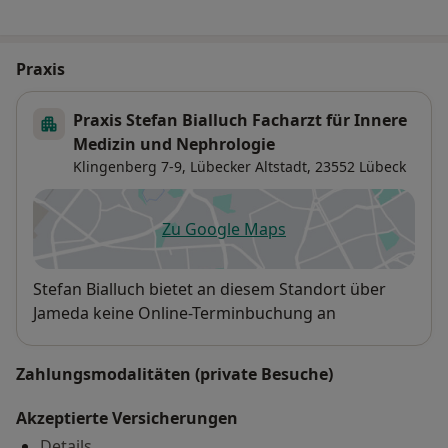
Praxis
Praxis Stefan Bialluch Facharzt für Innere
Medizin und Nephrologie
Klingenberg 7-9,
Lübecker Altstadt
, 23552
Lübeck
Zu Google Maps
öffnet in einer neuen Registe
Verfügbarkeit
Stefan Bialluch bietet an diesem Standort über
Jameda keine Online-Terminbuchung an
Zahlungsmodalitäten (private Besuche)
Akzeptierte Versicherungen
Details