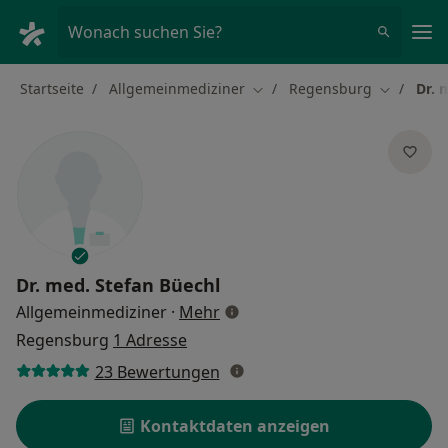
Ha
Wonach suchen Sie?
Startseite
Allgemeinmediziner
Regensburg
Dr. 
Stadt ändern
Stadt änd
Dr. med.
Stefan Büechl
über Spezialisierungen
Allgemeinmediziner
·
Mehr
Regensburg
1 Adresse
23 Bewertungen
Kontaktdaten anzeigen