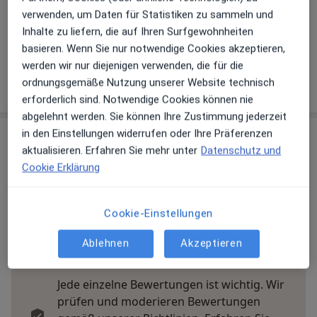
Telefonnummer
verwenden, um Daten für Statistiken zu sammeln und
0941...
Telefonnummer anzeigen
Inhalte zu liefern, die auf Ihren Surfgewohnheiten
0941...
Telefonnummer anzeigen
basieren. Wenn Sie nur notwendige Cookies akzeptieren,
werden wir nur diejenigen verwenden, die für die
Mehr Details anzeigen
ordnungsgemäße Nutzung unserer Website technisch
über die Adresse
erforderlich sind. Notwendige Cookies können nie
abgelehnt werden. Sie können Ihre Zustimmung jederzeit
in den Einstellungen widerrufen oder Ihre Präferenzen
Erfahrungen
aktualisieren. Erfahren Sie mehr unter
Datenschutz und
Cookie Erklärung
Bewerten
Cookie-Einstellungen
23 Bewertungen
Ablehnen
Akzeptieren
Jede einzelne Bewertungen ist wichtig. Wir
prüfen und moderieren Bewertungen