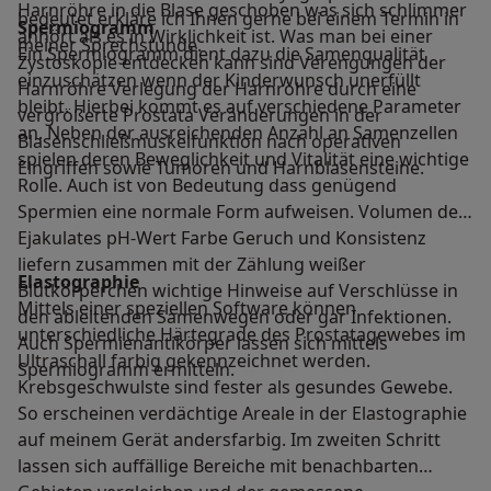
Harnröhre in die Blase geschoben was sich schlimmer
bedeutet erkläre ich Ihnen gerne bei einem Termin in
Spermiogramm
anhört als es in Wirklichkeit ist. Was man bei einer
meiner Sprechstunde.
Ein Spermiogramm dient dazu die Samenqualität
Zystoskopie entdecken kann sind Verengungen der
einzuschätzen wenn der Kinderwunsch unerfüllt
Harnröhre Verlegung der Harnröhre durch eine
bleibt. Hierbei kommt es auf verschiedene Parameter
vergrößerte Prostata Veränderungen in der
an. Neben der ausreichenden Anzahl an Samenzellen
Blasenschließmuskelfunktion nach operativen
spielen deren Beweglichkeit und Vitalität eine wichtige
Eingriffen sowie Tumoren und Harnblasensteine.
Rolle. Auch ist von Bedeutung dass genügend
Spermien eine normale Form aufweisen. Volumen des
Ejakulates pH-Wert Farbe Geruch und Konsistenz
liefern zusammen mit der Zählung weißer
Elastographie
Blutkörperchen wichtige Hinweise auf Verschlüsse in
Mittels einer speziellen Software können
den ableitenden Samenwegen oder gar Infektionen.
unterschiedliche Härtegrade des Prostatagewebes im
Auch Spermienantikörper lassen sich mittels
Ultraschall farbig gekennzeichnet werden.
Spermiogramm ermitteln.
Krebsgeschwulste sind fester als gesundes Gewebe.
So erscheinen verdächtige Areale in der Elastographie
auf meinem Gerät andersfarbig. Im zweiten Schritt
lassen sich auffällige Bereiche mit benachbarten