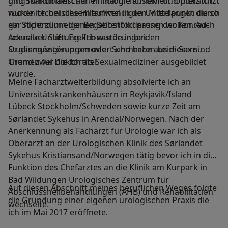
ging funktioniert auf einmal nicht mehr und plötzlich
und Skandinavischen Philologie absolviert. Unterstützt
rücken technische Hilfsmittel in den Mittelpunkt die so
wurde ich bei diesem aufwendigen Unterfangen durch
gar nicht zum eigenen Selbstbild passen wollen. Auch
ein Stipendium der Begabtenförderung der Konrad-
sexuelle Unlust Erektionsstörungen
Adenauer-Stiftung. Ich wurde in beiden
Orgasmusstörungen oder Schmerzen beim Sex sind
Studiengängen promoviert und habe aus diesem
Themen für die ich als Sexualmediziner ausgebildet
Grund zwei Doktortitel.
wurde.
Meine Facharztweiterbildung absolvierte ich an
Universitätskrankenhäusern in Reykjavik/Island
Lübeck Stockholm/Schweden sowie kurze Zeit am
Sørlandet Sykehus in Arendal/Norwegen. Nach der
Anerkennung als Facharzt für Urologie war ich als
Oberarzt an der Urologischen Klinik des Sørlandet
Sykehus Kristiansand/Norwegen tätig bevor ich in die
Funktion des Chefarztes an die Klinik am Kurpark in
Bad Wildungen Urologisches Zentrum für
Auf diesen Abschnitt meines beruflichen Weges folgte
Abschlussheilbehandlungen (AHB) und Rehabilitation
die Gründung einer eigenen urologischen Praxis die
wechselte.
ich im Mai 2017 eröffnete.