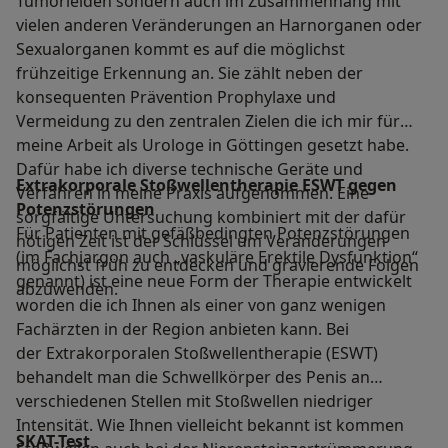
Tumorleiden sondern auch im Zusammenhang mit
vielen anderen Veränderungen an Harnorganen oder
Sexualorganen kommt es auf die möglichst
frühzeitige Erkennung an. Sie zählt neben der
konsequenten Prävention Prophylaxe und
Vermeidung zu den zentralen Zielen die ich mir für
meine Arbeit als Urologe in Göttingen gesetzt habe.
Dafür habe ich diverse technische Geräte und
Extrakorporale Stoßwellentherapie ESWT gegen
Verfahren in meine Praxis aufgenommen. Eine
Potenzstörungen
sorgfältige Untersuchung kombiniert mit der dafür
Für Patienten mit gefäßbedingten Potenzstörungen
nötigen Zeit ist der Schlüssel um Veränderungen
(im Fachjargon auch „vaskuläre Erektile Dysfunktion“
möglichst früh zu entdecken und gravierende Folgen
genannt) ist eine neue Form der Therapie entwickelt
abzuwenden.
worden die ich Ihnen als einer von ganz wenigen
Fachärzten in der Region anbieten kann. Bei
der Extrakorporalen Stoßwellentherapie (ESWT)
behandelt man die Schwellkörper des Penis an
verschiedenen Stellen mit Stoßwellen niedriger
Intensität. Wie Ihnen vielleicht bekannt ist kommen
SKAT-Test