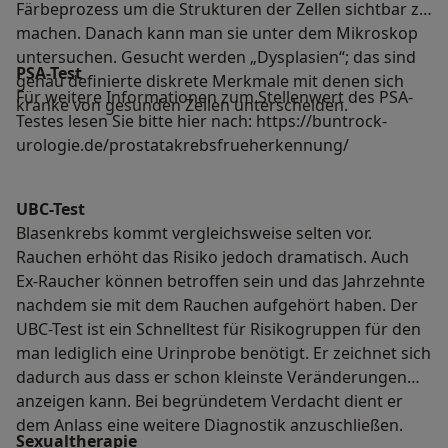
Färbeprozess um die Strukturen der Zellen sichtbar zu
machen. Danach kann man sie unter dem Mikroskop
untersuchen. Gesucht werden „Dysplasien“; das sind
PSA-Test
genau definierte diskrete Merkmale mit denen sich
Für weitere Informationen zum Stellenwert des PSA-
kranke von gesunden Zellen unterscheiden.
Testes lesen Sie bitte hier nach: https://buntrock-
urologie.de/prostatakrebsfrueherkennung/
UBC-Test
Blasenkrebs kommt vergleichsweise selten vor.
Rauchen erhöht das Risiko jedoch dramatisch. Auch
Ex-Raucher können betroffen sein und das Jahrzehnte
nachdem sie mit dem Rauchen aufgehört haben. Der
UBC-Test ist ein Schnelltest für Risikogruppen für den
man lediglich eine Urinprobe benötigt. Er zeichnet sich
dadurch aus dass er schon kleinste Veränderungen
anzeigen kann. Bei begründetem Verdacht dient er
dem Anlass eine weitere Diagnostik anzuschließen.
Sexualtherapie