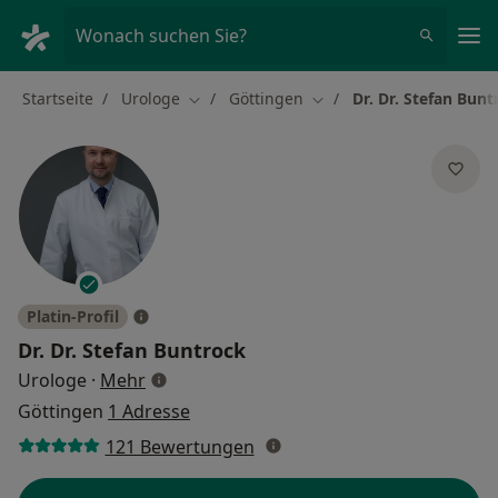
Ha
Wonach suchen Sie?
Startseite
Urologe
Göttingen
Dr. Dr. Stefan Bunt
Stadt ändern
Stadt ändern
Platin-Profil
Dr. Dr.
Stefan Buntrock
über Spezialisierungen
Urologe
·
Mehr
Göttingen
1 Adresse
121 Bewertungen