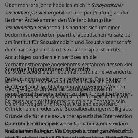
Über mehrere Jahre habe ich mich in
Syndyastischer
Sexualtherapie
weitergebildet und per Prüfung an der
Berliner Ärztekammer den Weiterbildungstitel
Sexualmedizin
erworben. Es handelt sich um einen
bedürfnisorientierten paartherapeutischen Ansatz der
am Institut für Sexualmedizin und Sexualwissenschaft
der Charité gelehrt wird. Sexualtherapie ist nichts
Anrüchiges sondern ein seriöses an die
Verhaltenstherapie angelehntes Verfahren dessen Ziel
Sonstige Informationen über mich
es ist die sexuelle Zufriedenheit durch eine veränderte
Bedeutungszuweisung zu verbessern. Das dauert in
Mein Studium der Humanmedizin habe ich an der
der Regel auch nicht Jahre sondern wenige Wochen
Georg-August-Universität Göttingen sowie im
denn Sexualtherapie gehört zu den Kurzzeitverfahren.
nordeuropäischen Ausland an den Universitäten von
Es muss auch nicht immer gleich eine Therapie sein.
Oslo/Norwegen und Reykjavik/Island absolviert.
Oft reichen ein oder zwei Sexualberatungen völlig aus.
Gründe die für eine sexualtherapeutische Intervention
sprechen sind beispielsweise Funktionsverluste nach
Da mich die skandinavischen Sprachen immer schon
Krebsbehandlungen. Was früher einmal ganz natürlich
faszinierten habe ich ein Doppelstudium der Medizin