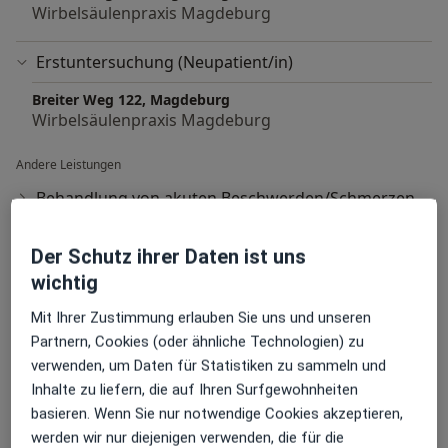
Wirbelsäulenpraxis Magdeburg
Erstuntersuchung (Neupatient/in)
Breiter Weg 122, Magdeburg
Wirbelsäulenpraxis Magdeburg
Andere Leistungen
Behandlung von akuten Beschwerden/Schmerzen
Chiropraktik / Wirbelsäulenbeschwerden
Der Schutz ihrer Daten ist uns
Elektroneurographie/Nervenstrommessung
wichtig
Mit Ihrer Zustimmung erlauben Sie uns und unseren
Gesundheits-Check-up
Partnern, Cookies (oder ähnliche Technologien) zu
Infiltrationstherapie "gezielte Schmerzspritzen"
verwenden, um Daten für Statistiken zu sammeln und
Inhalte zu liefern, die auf Ihren Surfgewohnheiten
Kontrolluntersuchung
basieren. Wenn Sie nur notwendige Cookies akzeptieren,
werden wir nur diejenigen verwenden, die für die
Zweite Menung zu Ihrer Erkrankung oder der