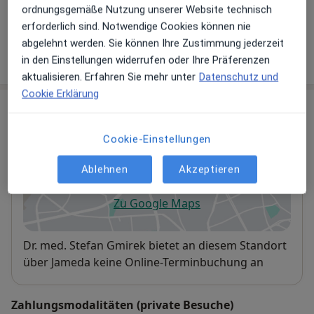
ordnungsgemäße Nutzung unserer Website technisch
geplanten Therapie
erforderlich sind. Notwendige Cookies können nie
abgelehnt werden. Sie können Ihre Zustimmung jederzeit
Wie funktioniert die Preisbildung?
in den Einstellungen widerrufen oder Ihre Präferenzen
aktualisieren. Erfahren Sie mehr unter
Datenschutz und
Cookie Erklärung
Praxis
Cookie-Einstellungen
Wirbelsäulenpraxis Magdeburg
Breiter Weg 122,
Altstadt
, 39104
Magdeburg
Ablehnen
Akzeptieren
Zu Google Maps
öffnet in einer neuen Registe
Verfügbarkeit
Dr. med. Stefan Gmirek bietet an diesem Standort
über Jameda keine Online-Terminbuchung an
Zahlungsmodalitäten (private Besuche)