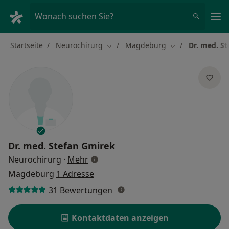
Ha
Wonach suchen Sie?
Startseite
Neurochirurg
Magdeburg
Dr. med. S
Stadt ändern
Stadt ändern
Dr. med.
Stefan Gmirek
über Spezialisierungen
Neurochirurg
·
Mehr
Magdeburg
1 Adresse
31 Bewertungen
Kontaktdaten anzeigen