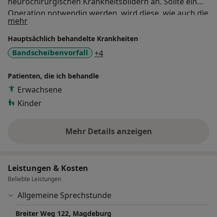
neurochirurgischen Krankheitsbildern an. Sollte ein
Operation notwendig werden, wird diese, wie auch die
Über mich
mehr
anschließende Betreuung, durch Dr. med. Stefan
Gmirek persönlich durchgeführt.
Hauptsächlich behandelte Krankheiten
a11y_sr_more_diseases
Bandscheibenvorfall
+4
Patienten, die ich behandle
Erwachsene
Kinder
Mehr Details anzeigen
über Erfahrungen
Leistungen & Kosten
Beliebte Leistungen
Allgemeine Sprechstunde
Breiter Weg 122, Magdeburg