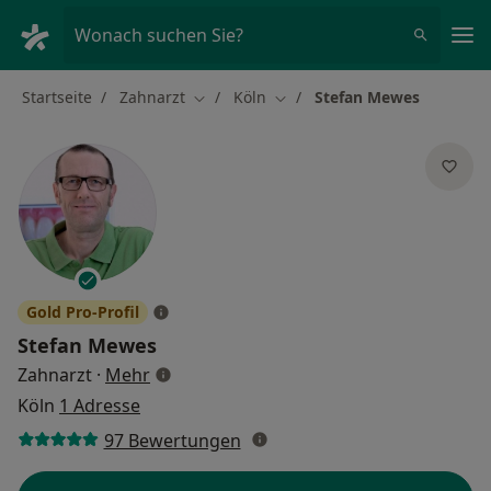
Ha
Wonach suchen Sie?
Startseite
Zahnarzt
Köln
Stefan Mewes
Stadt ändern
Stadt ändern
Gold Pro-Profil
Stefan Mewes
über Spezialisierungen
Zahnarzt
·
Mehr
Köln
1 Adresse
97 Bewertungen