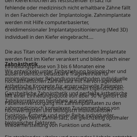
den Kieferknochen als festsitzender Ersatz für
fehlende oder medizinisch nicht erhaltbare Zähne fällt
in den Fachbereich der Implantologie. Zahnimplantate
werden mit Hilfe computerbasierter,
dreidimensionaler Implantatpositionierung (Med 3D)
individuell in den Kiefer eingebracht.
Die aus Titan oder Keramik bestehenden Implantate
werden fest im Kiefer verankert und bilden nach einer
Zahnästhetik
Einheilungsphase von 3 bis 6 Monaten eine
Wir entwickeln unter Einbeziehung biologischer und
außerordentlich belastbare Trägereinheit für
minimalinvasiver Behandlungsmethoden individuelle
hochästhetischen Zahnersatz mit hervorragenden
ästhetische Konzepte für anspruchsvolle Patienten.
funktionellen und biomechanischen Eigenschaften.
Ganzheitliche Zahnästhetik und perfekte ästhetische
Mit einer Einheilungsquote von über 90 % gehört die
Zahnkorrekturen bestehen aus einem
Patientenversorgung mit Zahnimplantaten zu den
zahnmedizinisch komplexen Zusammenhang von
hochwertigsten und biologisch individuellsten
Funktion, Ästhetik und einer Reihe individueller
Lösungen beim Zahnersatz, bei gleichzeitig optimaler
biologischer Faktoren.
Wiederherstellung von Funktion und Ästhetik.