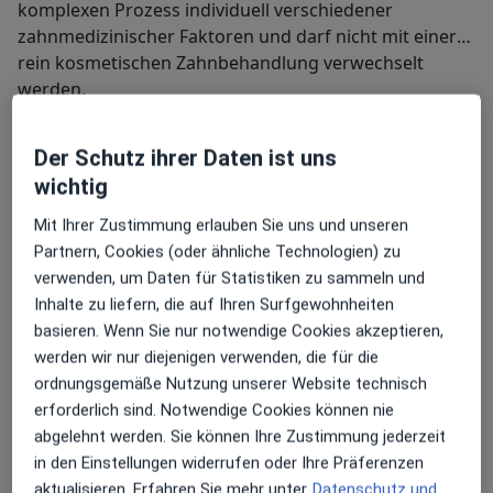
komplexen Prozess individuell verschiedener
zahnmedizinischer Faktoren und darf nicht mit einer
rein kosmetischen Zahnbehandlung verwechselt
werden.
Neben ausführlicher Beratung gehört zur Erstellung
und Planung eines ästhetischen Konzepts eine
Der Schutz ihrer Daten ist uns
funktionelle und ästhetische Analyse der individuellen
wichtig
Situation des Patienten, auf deren Grundlage und
Diagnose der zeitliche Umfang, die
Mit Ihrer Zustimmung erlauben Sie uns und unseren
Behandlungsmethode und das Behandlungsziel
Partnern, Cookies (oder ähnliche Technologien) zu
festgelegt werden.
verwenden, um Daten für Statistiken zu sammeln und
Inhalte zu liefern, die auf Ihren Surfgewohnheiten
basieren. Wenn Sie nur notwendige Cookies akzeptieren,
Schöne natürliche Zähne und ein strahlendes Lachen
werden wir nur diejenigen verwenden, die für die
sind planbar, müssen aber immer im Zusammenhang
ordnungsgemäße Nutzung unserer Website technisch
mit der individuellen Situation des Patienten, dem
erforderlich sind. Notwendige Cookies können nie
Erhalt der Zahngesundheit und der Wiederherstellung
abgelehnt werden. Sie können Ihre Zustimmung jederzeit
der natürlichen Funktion betrachtet werden!
in den Einstellungen widerrufen oder Ihre Präferenzen
aktualisieren. Erfahren Sie mehr unter
Datenschutz und