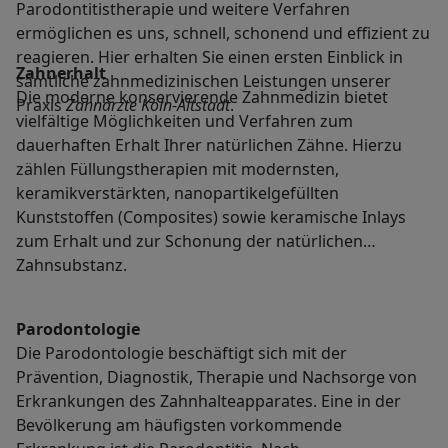
Parodontitistherapie und weitere Verfahren
ermöglichen es uns, schnell, schonend und effizient zu
reagieren. Hier erhalten Sie einen ersten Einblick in
Zahnerhalt
sämtliche zahnmedizinischen Leistungen unserer
Die moderne konservierende Zahnmedizin bietet
Praxis
Zahnärzte Köln-Altstadt
.
vielfältige Möglichkeiten und Verfahren zum
dauerhaften Erhalt Ihrer natürlichen Zähne. Hierzu
zählen Füllungstherapien mit modernsten,
keramikverstärkten, nanopartikelgefüllten
Kunststoffen (Composites) sowie keramische Inlays
zum Erhalt und zur Schonung der natürlichen
Zahnsubstanz.
Parodontologie
Die Parodontologie beschäftigt sich mit der
Prävention, Diagnostik, Therapie und Nachsorge von
Erkrankungen des Zahnhalteapparates. Eine in der
Bevölkerung am häufigsten vorkommende