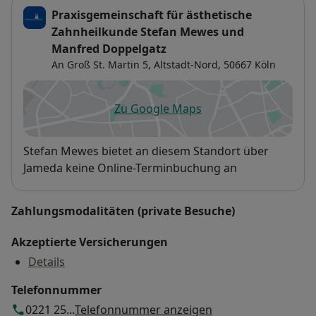
Praxisgemeinschaft für ästhetische
Zahnheilkunde Stefan Mewes und
Manfred Doppelgatz
An Groß St. Martin 5,
Altstadt-Nord
, 50667
Köln
Zu Google Maps
öffnet in einer neuen Registe
Verfügbarkeit
Stefan Mewes bietet an diesem Standort über
Jameda keine Online-Terminbuchung an
Zahlungsmodalitäten (private Besuche)
Akzeptierte Versicherungen
Details
Telefonnummer
0221 25...
Telefonnummer anzeigen