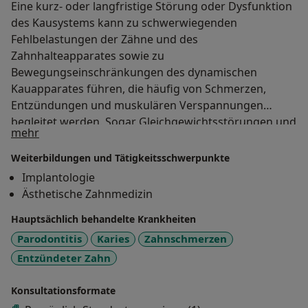
Eine kurz- oder langfristige Störung oder Dysfunktion
des Kausystems kann zu schwerwiegenden
Fehlbelastungen der Zähne und des
Zahnhalteapparates sowie zu
Bewegungseinschränkungen des dynamischen
Kauapparates führen, die häufig von Schmerzen,
Entzündungen und muskulären Verspannungen
begleitet werden. Sogar Gleichgewichtsstörungen und
Über mich
mehr
Tinnitus können durch eine CMD (Craniomandibuläre
Dysfunktion) verursacht werden.
Weiterbildungen und Tätigkeitsschwerpunkte
Implantologie
Ästhetische Zahnmedizin
Hauptsächlich behandelte Krankheiten
Parodontitis
Karies
Zahnschmerzen
Entzündeter Zahn
Konsultationsformate