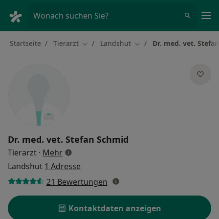
Ha
Wonach suchen Sie?
Startseite
Tierarzt
Landshut
Dr. med. vet. Stefa
Stadt ändern
Stadt ändern
Dr. med. vet.
Stefan Schmid
über Spezialisierungen
Tierarzt
·
Mehr
Landshut
1 Adresse
21 Bewertungen
Kontaktdaten anzeigen