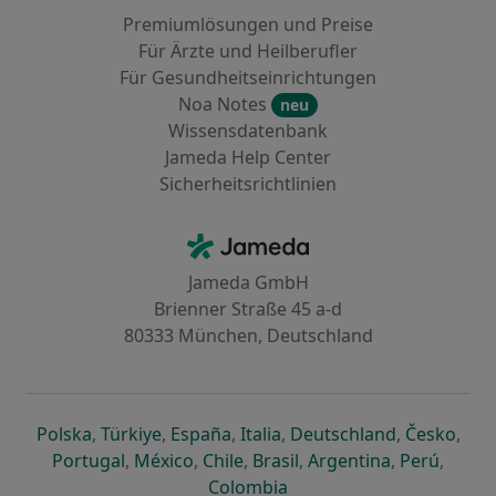
Premiumlösungen und Preise
Für Ärzte und Heilberufler
Für Gesundheitseinrichtungen
Noa Notes
neu
Wissensdatenbank
Jameda Help Center
Sicherheitsrichtlinien
Kontakt
Jameda - Startseite
Jameda GmbH
Brienner Straße 45 a-d
80333 München, Deutschland
öffnet in einer neuen Registerkarte
öffnet in einer neuen Registerkarte
öffnet in einer neuen Registerk
öffnet in einer neuen Reg
öffnet in ei
öffn
Polska
,
Türkiye
,
España
,
Italia
,
Deutschland
,
Česko
,
öffnet in einer neuen Registerkarte
öffnet in einer neuen Registerkarte
öffnet in einer neuen Register
öffnet in einer neuen R
öffnet in ei
öffnet
Portugal
,
México
,
Chile
,
Brasil
,
Argentina
,
Perú
,
öffnet in einer neuen Re
Colombia