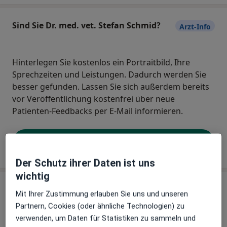
Sind Sie Dr. med. vet. Stefan Schmid?
Arzt-Info
Hinterlegen Sie kostenlos ein Portraitbild, Ihre
Sprechzeiten und Leistungen. Dadurch werden Sie
besser gefunden. Lassen Sie sich außerdem bereits
vor Veröffentlichung kostenfrei über neue
Patienten-Feedbacks per E-Mail informieren.
Jetzt als Arzt anmelden
Der Schutz ihrer Daten ist uns
wichtig
Praxis
Mit Ihrer Zustimmung erlauben Sie uns und unseren
Partnern, Cookies (oder ähnliche Technologien) zu
Praxis Dr.med.vet. Stefan Schmid Tierarzt
verwenden, um Daten für Statistiken zu sammeln und
Schwestergasse 26,
84034
Landshut