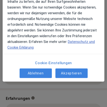
Inhalte zu liefern, die auf Ihren Surfgewohnheiten
basieren. Wenn Sie nur notwendige Cookies akzeptieren,
Zu Google Maps
werden wir nur diejenigen verwenden, die für die
öffnet in einer neuen Registe
ordnungsgemäße Nutzung unserer Website technisch
erforderlich sind. Notwendige Cookies können nie
Verfügbarkeit
Dr. med. vet. Stefan Schmid bietet an diesem
abgelehnt werden. Sie können Ihre Zustimmung jederzeit
Standort über Jameda keine Online-
in den Einstellungen widerrufen oder Ihre Präferenzen
Terminbuchung an
aktualisieren. Erfahren Sie mehr unter
Datenschutz und
Cookie Erklärung
Telefonnummer
0871 27...
Telefonnummer anzeigen
Cookie-Einstellungen
0871 27...
Telefonnummer anzeigen
Ablehnen
Akzeptieren
Mehr Details anzeigen
über die Adresse
Erfahrungen